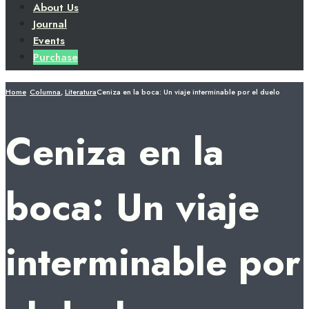
About Us
Journal
Events
Purchase
Home
Columna
,
Literatura
Ceniza en la boca: Un viaje interminable por el duelo
Ceniza en la
boca: Un viaje
interminable por