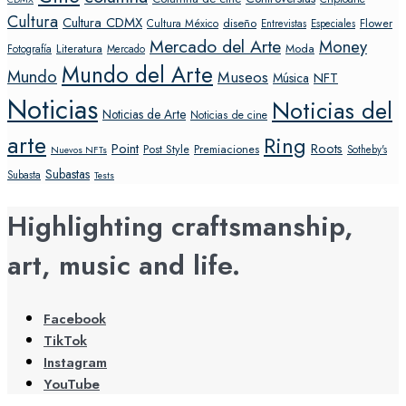
Cultura
Cultura CDMX
diseño
Flower
Cultura México
Entrevistas
Especiales
Mercado del Arte
Money
Literatura
Moda
Fotografía
Mercado
Mundo del Arte
Mundo
Museos
NFT
Música
Noticias
Noticias del
Noticias de Arte
Noticias de cine
arte
Ring
Point
Roots
Post Style
Premiaciones
Sotheby's
Nuevos NFTs
Subastas
Subasta
Tests
Highlighting craftsmanship,
art, music and life.
Facebook
TikTok
Instagram
YouTube