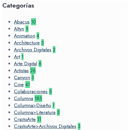
Categorías
Abacus
10
Altyn
5
Animation
4
Architecture
3
Archivos Digitales
2
Art
1
Arte Digital
6
Artistas
26
Canyon
3
Cine
41
Colaboraciones
5
Columna
185
Columna>Diseño
1
Columna>Literatura
5
CriptoArte
11
CriptoArte>Archivos Digitales
3