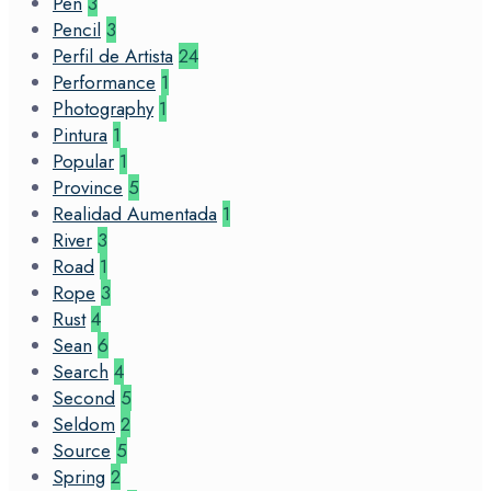
Pen
3
Pencil
3
Perfil de Artista
24
Performance
1
Photography
1
Pintura
1
Popular
1
Province
5
Realidad Aumentada
1
River
3
Road
1
Rope
3
Rust
4
Sean
6
Search
4
Second
5
Seldom
2
Source
5
Spring
2