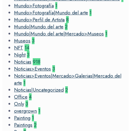
Mundo>Fotografía
1
Mundo>Fotografía|Mundo del arte
1
Mundo>Perfil de Artista
8
Mundo|Mundo del arte
2
Mundo|Mundo del arte|Mercado>Museos
1
Museos
3
NFT
14
Night
3
Noticias
918
Noticias>Eventos
3
Noticias>Eventos|Mercado>Galerias|Mercado del
arte
1
Noticias|Uncategorized
2
Office
4
Only
3
overgrown
1
Painting
1
Paintings
2