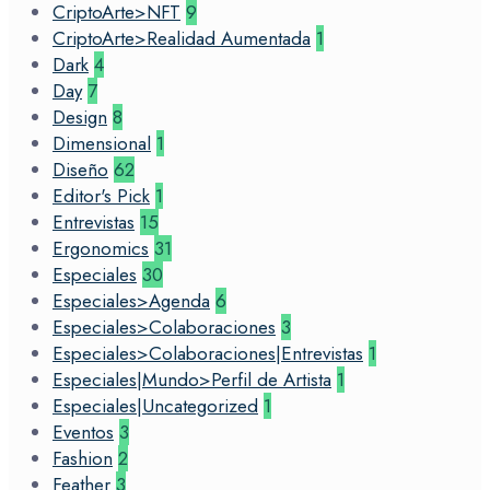
CriptoArte>NFT
9
CriptoArte>Realidad Aumentada
1
Dark
4
Day
7
Design
8
Dimensional
1
Diseño
62
Editor's Pick
1
Entrevistas
15
Ergonomics
31
Especiales
30
Especiales>Agenda
6
Especiales>Colaboraciones
3
Especiales>Colaboraciones|Entrevistas
1
Especiales|Mundo>Perfil de Artista
1
Especiales|Uncategorized
1
Eventos
3
Fashion
2
Feather
3