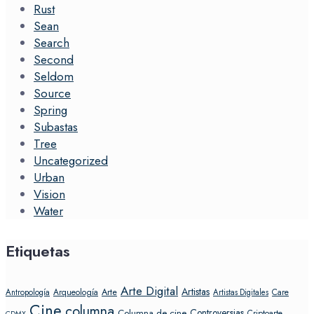
Rust
Sean
Search
Second
Seldom
Source
Spring
Subastas
Tree
Uncategorized
Urban
Vision
Water
Etiquetas
Arte Digital
Artistas
Arte
Arqueología
Care
Antropología
Artistas Digitales
Cine
columna
Controversias
Columna de cine
Criptoarte
CDMX