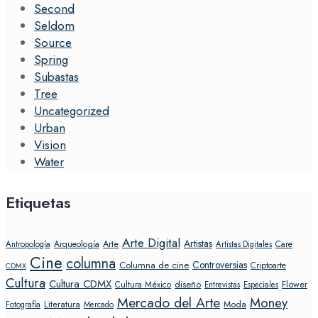
Second
Seldom
Source
Spring
Subastas
Tree
Uncategorized
Urban
Vision
Water
Etiquetas
Arte Digital
Artistas
Arte
Arqueología
Care
Antropología
Artistas Digitales
Cine
columna
Controversias
Columna de cine
Criptoarte
CDMX
Cultura
Cultura CDMX
diseño
Flower
Cultura México
Entrevistas
Especiales
Mercado del Arte
Money
Literatura
Moda
Fotografía
Mercado