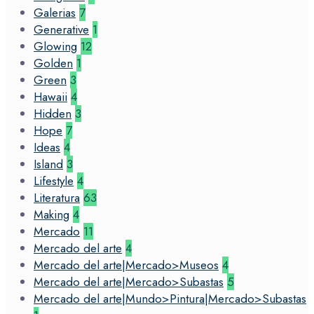
Galerias
7
Generative
1
Glowing
12
Golden
1
Green
3
Hawaii
4
Hidden
3
Hope
7
Ideas
4
Island
3
Lifestyle
4
Literatura
63
Making
4
Mercado
11
Mercado del arte
4
Mercado del arte|Mercado>Museos
4
Mercado del arte|Mercado>Subastas
5
Mercado del arte|Mundo>Pintura|Mercado>Subastas