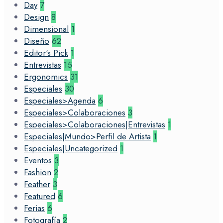
Day
7
Design
8
Dimensional
1
Diseño
62
Editor's Pick
1
Entrevistas
15
Ergonomics
31
Especiales
30
Especiales>Agenda
6
Especiales>Colaboraciones
3
Especiales>Colaboraciones|Entrevistas
1
Especiales|Mundo>Perfil de Artista
1
Especiales|Uncategorized
1
Eventos
3
Fashion
2
Feather
3
Featured
6
Ferias
6
Fotografía
2