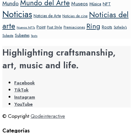
Mundo del Arte
Mundo
Museos
NFT
Música
Noticias
Noticias del
Noticias de Arte
Noticias de cine
arte
Ring
Point
Roots
Post Style
Premiaciones
Sotheby's
Nuevos NFTs
Subastas
Subasta
Tests
Highlighting craftsmanship,
art, music and life.
Facebook
TikTok
Instagram
YouTube
© Copyright
Qodeinteractive
Categorías