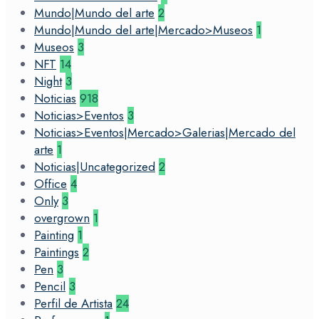
Mundo|Mundo del arte
2
Mundo|Mundo del arte|Mercado>Museos
1
Museos
3
NFT
14
Night
3
Noticias
918
Noticias>Eventos
3
Noticias>Eventos|Mercado>Galerias|Mercado del
arte
1
Noticias|Uncategorized
2
Office
4
Only
3
overgrown
1
Painting
1
Paintings
2
Pen
3
Pencil
3
Perfil de Artista
24