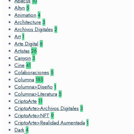
Abacus
10
Altyn
5
Animation
4
Architecture
3
Archivos Digitales
2
Art
1
Arte Digital
6
Artistas
26
Canyon
3
Cine
41
Colaboraciones
5
Columna
185
Columna>Diseño
1
Columna>Literatura
5
CriptoArte
11
CriptoArte>Archivos Digitales
3
CriptoArte>NFT
9
CriptoArte>Realidad Aumentada
1
Dark
4