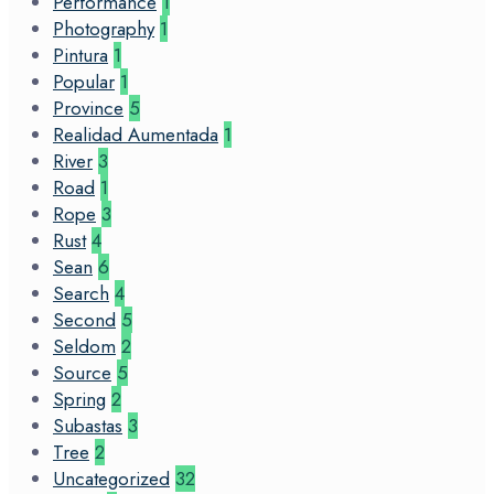
Performance
1
Photography
1
Pintura
1
Popular
1
Province
5
Realidad Aumentada
1
River
3
Road
1
Rope
3
Rust
4
Sean
6
Search
4
Second
5
Seldom
2
Source
5
Spring
2
Subastas
3
Tree
2
Uncategorized
32