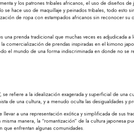
imenta y los patrones tribales africanos, el uso de diseños 
e hace uso de maquillaje y peinados tribales, todo esto sin re
ización de ropa con estampados africanos sin reconocer su or
a es una prenda tradicional que muchas veces es adjudicada a
 la comercialización de prendas inspiradas en el kimono japo
 todo el mundo de una forma indiscriminada en donde no se r
 se refiere a la idealización exagerada y superficial de una c
nista de una cultura, y a menudo oculta las desigualdades y 
 llevar a una representación exótica y simplificada de sus tra
a misma manera, la “romantización” de la cultura japonesa pued
ón que enfrentan algunas comunidades.