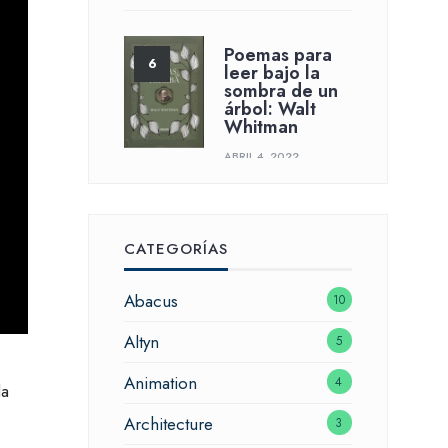
Poemas para
leer bajo la
sombra de un
árbol: Walt
Whitman
ABRIL 4, 2022
CATEGORÍAS
Abacus
10
Altyn
5
Animation
4
la
Architecture
3