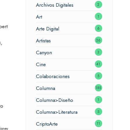
Archivos Digitales
2
Art
1
bert
Arte Digital
6
Artistas
26
),
Canyon
3
Cine
41
Colaboraciones
5
Columna
185
Columna>Diseño
1
to
Columna>Literatura
5
CriptoArte
11
isney