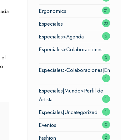
Ergonomics
mada
31
Especiales
30
Especiales>Agenda
6
Especiales>Colaboraciones
 el
3
no
Especiales>Colaboraciones|Entrevistas
1
Especiales|Mundo>Perfil de
Artista
1
Especiales|Uncategorized
1
Eventos
3
Fashion
2