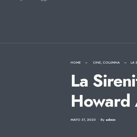
for:
Skip
to
content
HOME
CINE
,
COLUMNA
LA 
La Sireni
Howard 
MAYO 31, 2023
•
By
Admin