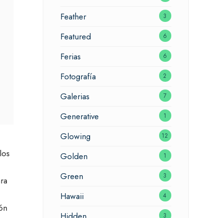
Feather
3
Featured
6
Ferias
6
Fotografía
2
Galerias
7
Generative
1
Glowing
12
los
Golden
1
Green
3
ara
Hawaii
4
ón
Hidden
3