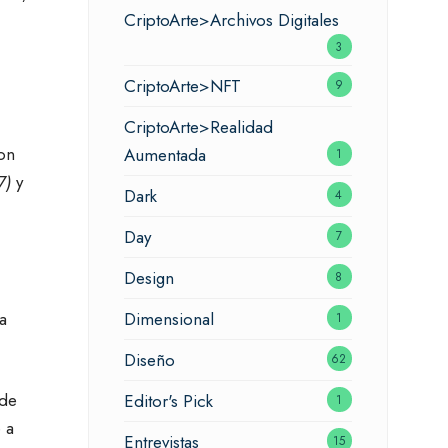
CriptoArte>Archivos Digitales
3
CriptoArte>NFT
9
CriptoArte>Realidad
on
Aumentada
1
77)
y
Dark
4
Day
7
Design
8
a
Dimensional
1
Diseño
62
 de
Editor's Pick
1
 a
Entrevistas
15