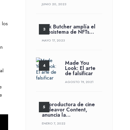
JUNIO 20, 2023
 los
Jack Butcher amplía el
ecosistema de NFTs…
MAYO 17, 2023
in
Made You
Look: El arte
al
de falsificar
AGOSTO 19, 2021
e
e
La productora de cine
Endeavor Content,
anuncia la…
ENERO 7, 2022