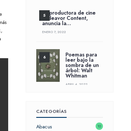
La productora de cine
e
Endeavor Content,
 más
anuncia la…
k,
ENERO 7, 2022
a
Poemas para
leer bajo la
sombra de un
árbol: Walt
Whitman
ABRIL 4, 2022
CATEGORÍAS
Abacus
10