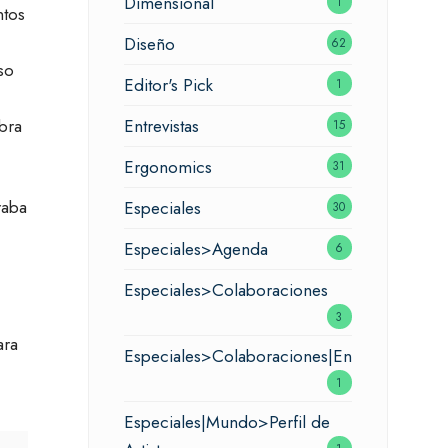
Dimensional
1
ntos
Diseño
62
so
Editor's Pick
1
Entrevistas
bra
15
Ergonomics
31
raba
Especiales
30
Especiales>Agenda
6
Especiales>Colaboraciones
3
ara
Especiales>Colaboraciones|Entrevistas
1
Especiales|Mundo>Perfil de