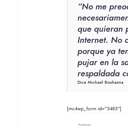
“No me preoc
necesariament
que quieran p
Internet. No 
porque ya te
pujar en la s
respaldada co
Dice Michael Bouhanna
[mc4wp_form id="5485"]
Previous: