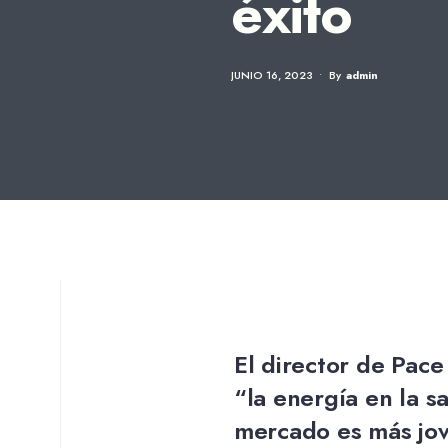
éxito
JUNIO 16, 2023
•
By
Admin
El director de Pace
“la energía en la s
mercado es más jov