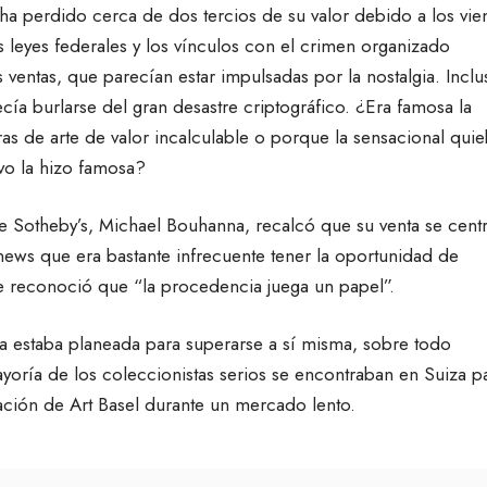
a perdido cerca de dos tercios de su valor debido a los vie
s leyes federales y los vínculos con el crimen organizado
 ventas, que parecían estar impulsadas por la nostalgia. Inclu
ecía burlarse del gran desastre criptográfico. ¿Era famosa la
as de arte de valor incalculable o porque la sensacional quie
vo la hizo famosa?
 de Sotheby’s, Michael Bouhanna, recalcó que su venta se cent
news que era bastante infrecuente tener la oportunidad de
e reconoció que “la procedencia juega un papel”.
ta estaba planeada para superarse a sí misma, sobre todo
yoría de los coleccionistas serios se encontraban en Suiza p
uración de Art Basel durante un mercado lento.