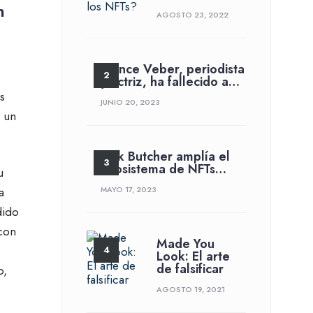
n
AGOSTO 23, 2022
France Veber, periodista
y actriz, ha fallecido a…
s
JUNIO 20, 2023
 un
Jack Butcher amplía el
ecosistema de NFTs…
u
a
MAYO 17, 2023
dido
con
Made You
Look: El arte
de falsificar
o,
AGOSTO 19, 2021