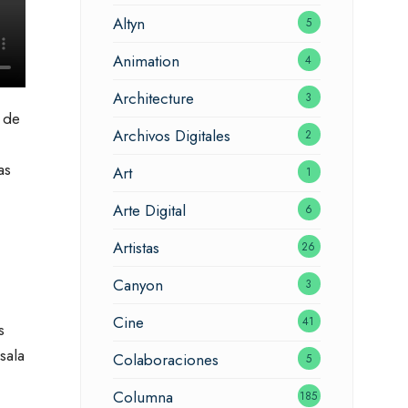
Altyn
5
Animation
4
Architecture
3
a de
Archivos Digitales
2
as
Art
1
Arte Digital
6
Artistas
26
Canyon
3
Cine
41
s
sala
Colaboraciones
5
Columna
185