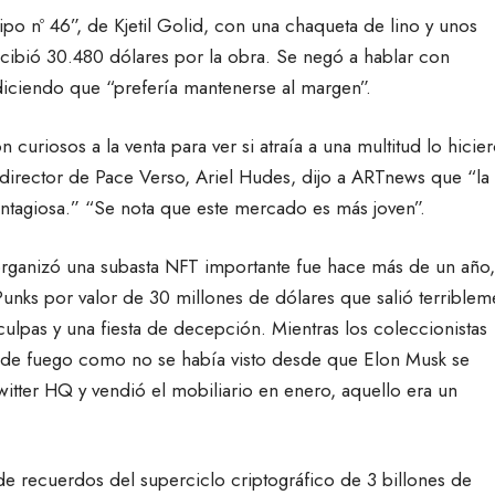
ipo nº 46”, de Kjetil Golid, con una chaqueta de lino y unos
recibió 30.480 dólares por la obra. Se negó a hablar con
ciendo que “prefería mantenerse al margen”.
curiosos a la venta para ver si atraía a una multitud lo hicie
El director de Pace Verso, Ariel Hudes, dijo a ARTnews que “la
ontagiosa.” “Se nota que este mercado es más joven”.
organizó una subasta NFT importante fue hace más de un año,
nks por valor de 30 millones de dólares que salió terriblem
ulpas y una fiesta de decepción. Mientras los coleccionistas
 de fuego como no se había visto desde que Elon Musk se
witter HQ y vendió el mobiliario en enero, aquello era un
de recuerdos del superciclo criptográfico de 3 billones de