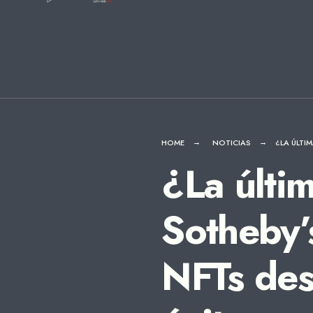
for:
Skip
to
content
HOME
NOTICIAS
¿LA ÚLTI
¿La últi
Sotheby’
NFTs des