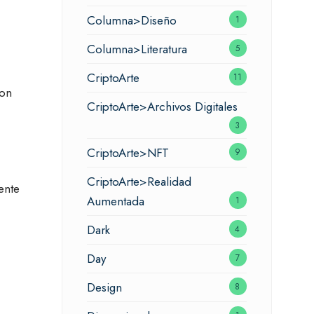
Columna>Diseño
1
Columna>Literatura
5
CriptoArte
11
ron
CriptoArte>Archivos Digitales
3
CriptoArte>NFT
9
CriptoArte>Realidad
ente
Aumentada
1
Dark
4
Day
7
Design
8