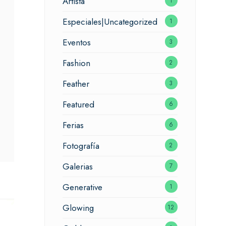
Artista
1
Especiales|Uncategorized
1
Eventos
3
Fashion
2
Feather
3
Featured
6
Ferias
6
Fotografía
2
Galerias
7
Generative
1
Glowing
12