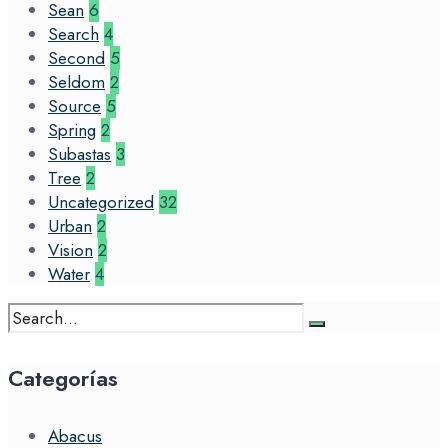
Sean
6
Search
4
Second
5
Seldom
2
Source
5
Spring
2
Subastas
3
Tree
2
Uncategorized
32
Urban
2
Vision
2
Water
4
Search
for:
Categorías
Abacus