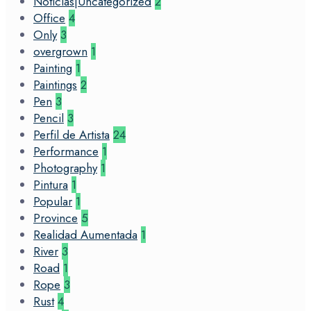
Noticias|Uncategorized
2
Office
4
Only
3
overgrown
1
Painting
1
Paintings
2
Pen
3
Pencil
3
Perfil de Artista
24
Performance
1
Photography
1
Pintura
1
Popular
1
Province
5
Realidad Aumentada
1
River
3
Road
1
Rope
3
Rust
4