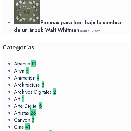
Poemas para leer bajo la sombra
de un árbol: Walt Whitman
abril 4, 2022
Categorías
Abacus
10
Altyn
5
Animation
4
Architecture
3
Archivos Digitales
2
Art
1
Arte Digital
6
Artistas
26
Canyon
3
Cine
41