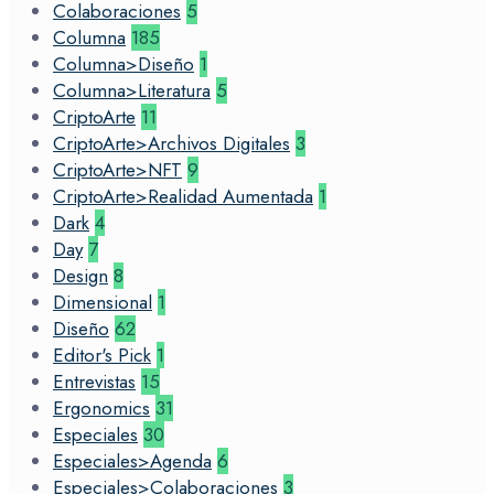
Colaboraciones
5
Columna
185
Columna>Diseño
1
Columna>Literatura
5
CriptoArte
11
CriptoArte>Archivos Digitales
3
CriptoArte>NFT
9
CriptoArte>Realidad Aumentada
1
Dark
4
Day
7
Design
8
Dimensional
1
Diseño
62
Editor's Pick
1
Entrevistas
15
Ergonomics
31
Especiales
30
Especiales>Agenda
6
Especiales>Colaboraciones
3