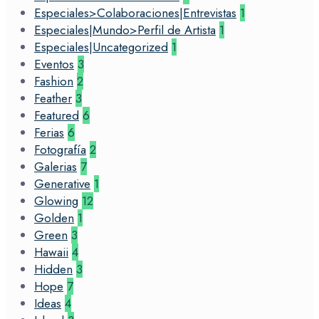
Especiales>Colaboraciones|Entrevistas
1
Especiales|Mundo>Perfil de Artista
1
Especiales|Uncategorized
1
Eventos
3
Fashion
2
Feather
3
Featured
6
Ferias
6
Fotografía
2
Galerias
7
Generative
1
Glowing
12
Golden
1
Green
3
Hawaii
4
Hidden
3
Hope
7
Ideas
4