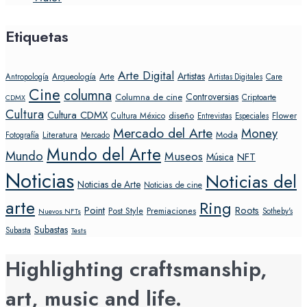
Etiquetas
Arte Digital
Artistas
Arte
Arqueología
Care
Antropología
Artistas Digitales
Cine
columna
Controversias
Columna de cine
Criptoarte
CDMX
Cultura
Cultura CDMX
diseño
Flower
Cultura México
Entrevistas
Especiales
Mercado del Arte
Money
Literatura
Moda
Fotografía
Mercado
Mundo del Arte
Mundo
Museos
NFT
Música
Noticias
Noticias del
Noticias de Arte
Noticias de cine
arte
Ring
Point
Roots
Post Style
Premiaciones
Sotheby's
Nuevos NFTs
Subastas
Subasta
Tests
Highlighting craftsmanship,
art, music and life.