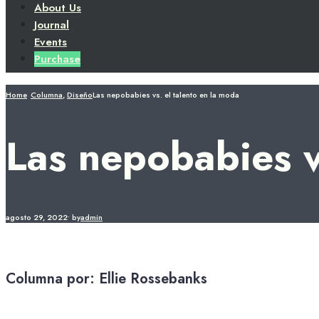
About Us
Journal
Events
Purchase
Home
Columna
,
Diseño
Las nepobabies vs. el talento en la moda
Las nepobabies v
agosto 29, 2022
•
by
admin
Columna por: Ellie Rossebanks