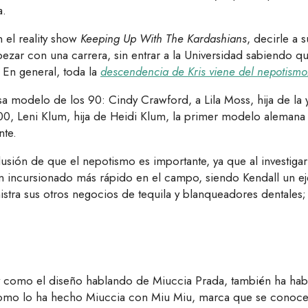
a.
 el reality show
Keeping Up With The Kardashians
, decirle a
zar con una carrera, sin entrar a la Universidad sabiendo qu
 En general, toda la
descendencia de Kris viene del nepotismo
a modelo de los 90: Cindy Crawford, a Lila Moss, hija de la
0, Leni Klum, hija de Heidi Klum, la primer modelo alemana e
nte.
lusión de que el nepotismo es importante, ya que al investiga
an incursionado más rápido en el campo, siendo Kendall un e
istra sus otros negocios de tequila y blanqueadores dentales
al y como el diseño hablando de Miuccia Prada, también ha h
í como lo ha hecho Miuccia con Miu Miu, marca que se conoc