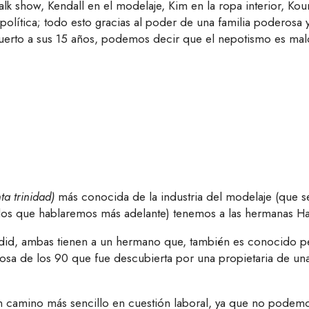
lk show, Kendall en el modelaje, Kim en la ropa interior, Kou
a política; todo esto gracias al poder de una familia poderosa
erto a sus 15 años, podemos decir que el nepotismo es malo,
nta trinidad)
más conocida de la industria del modelaje (que s
os que hablaremos más adelante) tenemos a las hermanas Hadi
 Hadid, ambas tienen a un hermano que, también es conocido p
mosa de los 90 que fue descubierta por una propietaria de u
 un camino más sencillo en cuestión laboral, ya que no pode