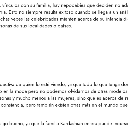
vínculos con su familia, hay nepobabies que deciden no adop
ia. Esto no siempre resulta exitoso cuando se llega a un análi
uchas veces las celebridades mienten acerca de su infancia d
rsonas de sus localidades o países.
ectiva de quien lo esté viendo, ya que todo lo que tenga do
o en la moda pero no podemos olvidarnos de otras modelos
sonas y mucho menos a las mujeres, sino que es acerca de rec
o y constancia, pero también existen otras más en el mundo qu
algo bueno, ya que la familia Kardashian entera puede incurs