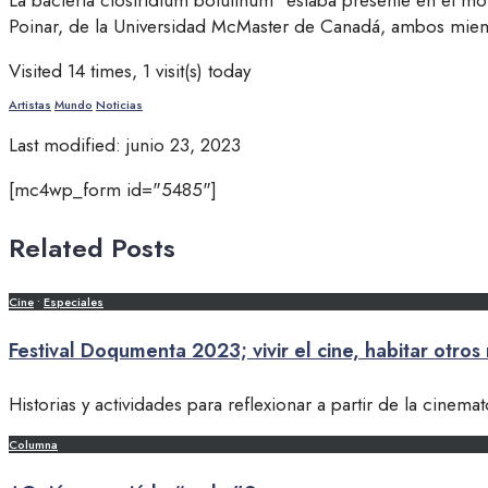
La bacteria clostridium botulinum “estaba presente en el 
Poinar, de la Universidad McMaster de Canadá, ambos miemb
Visited 14 times, 1 visit(s) today
Artistas
Mundo
Noticias
Last modified: junio 23, 2023
[mc4wp_form id="5485"]
Related Posts
Cine
•
Especiales
Festival Doqumenta 2023; vivir el cine, habitar otro
Historias y actividades para reflexionar a partir de la cinema
Columna