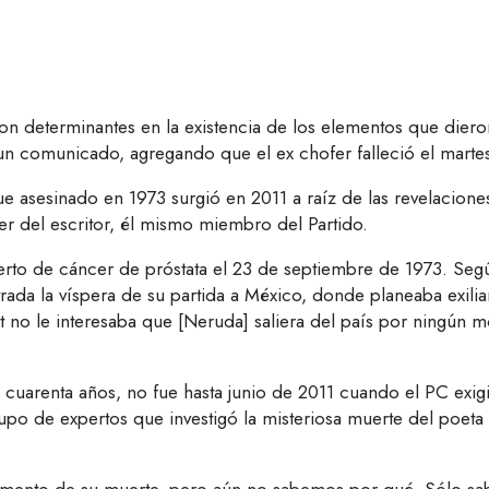
ron determinantes en la existencia de los elementos que diero
 un comunicado, agregando que el ex chofer falleció el martes
ue asesinado en 1973 surgió en 2011 a raíz de las revelacione
r del escritor, él mismo miembro del Partido.
uerto de cáncer de próstata el 23 de septiembre de 1973. Segú
da la víspera de su partida a México, donde planeaba exiliar
no le interesaba que [Neruda] saliera del país por ningún mo
 cuarenta años, no fue hasta junio de 2011 cuando el PC exigi
rupo de expertos que investigó la misteriosa muerte del poeta