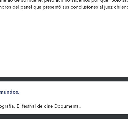
momento de su muerte, pero aún no sabemos por qué. Sólo sa
ros del panel que presentó sus conclusiones al juez chilen
s mundos.
tografía. El festival de cine Doqumenta
...