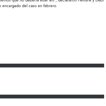
bemos que no debería estar ahí”, declararon Hendrik y Debi
o encargado del caso en febrero.