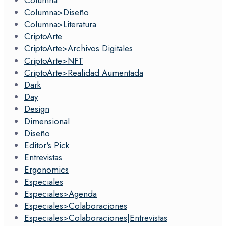
Columna>Diseño
Columna>Literatura
CriptoArte
CriptoArte>Archivos Digitales
CriptoArte>NFT
CriptoArte>Realidad Aumentada
Dark
Day
Design
Dimensional
Diseño
Editor's Pick
Entrevistas
Ergonomics
Especiales
Especiales>Agenda
Especiales>Colaboraciones
Especiales>Colaboraciones|Entrevistas