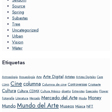
Source
Spring
Subastas
Tree
Uncategorized
Urban
Vision
Water
Etiquetas
Arte Digital
Artistas
Arte
Arqueología
Care
Antropología
Artistas Digitales
Cine
columna
Controversias
Columna de cine
Criptoarte
CDMX
Cultura
Cultura CDMX
diseño
Flower
Cultura México
Entrevistas
Especiales
Mercado del Arte
Money
Literatura
Moda
Fotografía
Mercado
Mundo del Arte
Mundo
Museos
NFT
Música