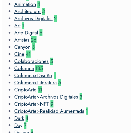
Animation
4
Architecture
3
Archivos Digitales
2
Art
1
Arte Digital
6
Artistas
26
Canyon
3
Cine
41
Colaboraciones
5
Columna
185
Columna>Diseño
1
Columna>Literatura
5
CriptoArte
11
CriptoArte>Archivos Digitales
3
CriptoArte>NFT
9
CriptoArte>Realidad Aumentada
1
Dark
4
Day
7
Design
8