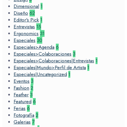
Dimensional
1
Diseño
62
Editor's Pick
1
Entrevistas
15
Ergonomics
31
Especiales
30
Especiales>Agenda
6
Especiales>Colaboraciones
3
Especiales>Colaboraciones|Entrevistas
1
Especiales|Mundo>Perfil de Artista
1
Especiales|Uncategorized
1
Eventos
3
Fashion
2
Feather
3
Featured
6
Ferias
6
Fotografía
2
Galerias
7