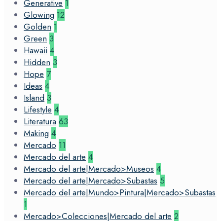
Generative
1
Glowing
12
Golden
1
Green
3
Hawaii
4
Hidden
3
Hope
7
Ideas
4
Island
3
Lifestyle
4
Literatura
63
Making
4
Mercado
11
Mercado del arte
4
Mercado del arte|Mercado>Museos
4
Mercado del arte|Mercado>Subastas
5
Mercado del arte|Mundo>Pintura|Mercado>Subastas
1
Mercado>Colecciones|Mercado del arte
2