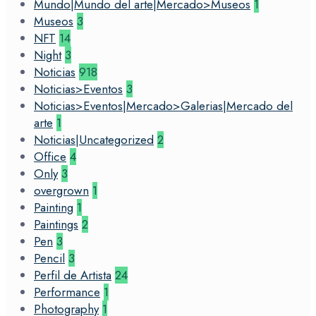
Mundo|Mundo del arte|Mercado>Museos
1
Museos
3
NFT
14
Night
3
Noticias
918
Noticias>Eventos
3
Noticias>Eventos|Mercado>Galerias|Mercado del
arte
1
Noticias|Uncategorized
2
Office
4
Only
3
overgrown
1
Painting
1
Paintings
2
Pen
3
Pencil
3
Perfil de Artista
24
Performance
1
Photography
1