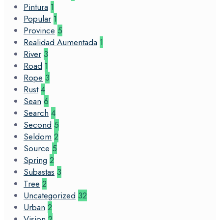
Pintura
1
Popular
1
Province
5
Realidad Aumentada
1
River
3
Road
1
Rope
3
Rust
4
Sean
6
Search
4
Second
5
Seldom
2
Source
5
Spring
2
Subastas
3
Tree
2
Uncategorized
32
Urban
2
Vision
2