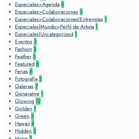
Especiales>Agenda
6
Especiales>Colaboraciones
3
Especiales>Colaboraciones|Entrevistas
1
Especiales|Mundo>Perfil de Artista
1
Especiales|Uncategorized
1
Eventos
3
Fashion
2
Feather
3
Featured
6
Ferias
6
Fotografía
2
Galerias
7
Generative
1
Glowing
12
Golden
1
Green
3
Hawaii
4
Hidden
3
Hope
7