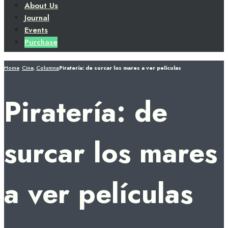
About Us
Journal
Events
Purchase
Home
Cine
,
Columna
Piratería: de surcar los mares a ver películas
Piratería: de
surcar los mares
a ver películas