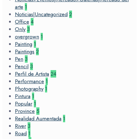
arte
1
Noticias|Uncategorized
2
Office
4
Only
3
overgrown
1
Painting
1
Paintings
2
Pen
3
Pencil
3
Perfil de Artista
24
Performance
1
Photography
1
Pintura
1
Popular
1
Province
5
Realidad Aumentada
1
River
3
Road
1