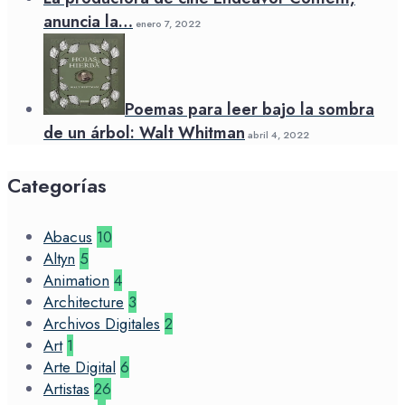
anuncia la…
enero 7, 2022
Poemas para leer bajo la sombra
de un árbol: Walt Whitman
abril 4, 2022
Categorías
Abacus
10
Altyn
5
Animation
4
Architecture
3
Archivos Digitales
2
Art
1
Arte Digital
6
Artistas
26