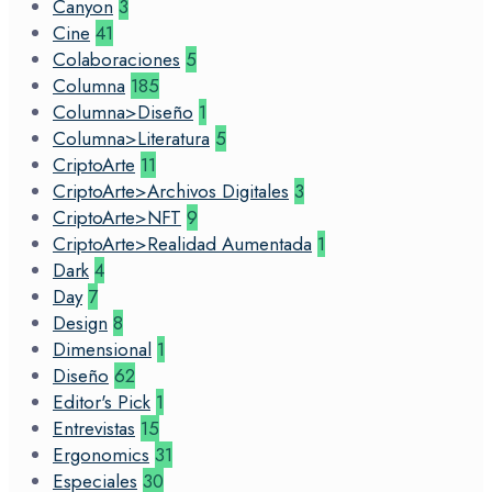
Canyon
3
Cine
41
Colaboraciones
5
Columna
185
Columna>Diseño
1
Columna>Literatura
5
CriptoArte
11
CriptoArte>Archivos Digitales
3
CriptoArte>NFT
9
CriptoArte>Realidad Aumentada
1
Dark
4
Day
7
Design
8
Dimensional
1
Diseño
62
Editor's Pick
1
Entrevistas
15
Ergonomics
31
Especiales
30