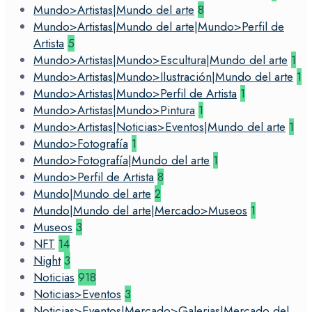
Mundo>Artistas|Mundo del arte
8
Mundo>Artistas|Mundo del arte|Mundo>Perfil de
Artista
5
Mundo>Artistas|Mundo>Escultura|Mundo del arte
1
Mundo>Artistas|Mundo>Ilustración|Mundo del arte
1
Mundo>Artistas|Mundo>Perfil de Artista
1
Mundo>Artistas|Mundo>Pintura
1
Mundo>Artistas|Noticias>Eventos|Mundo del arte
1
Mundo>Fotografía
1
Mundo>Fotografía|Mundo del arte
1
Mundo>Perfil de Artista
8
Mundo|Mundo del arte
2
Mundo|Mundo del arte|Mercado>Museos
1
Museos
3
NFT
14
Night
3
Noticias
918
Noticias>Eventos
3
Noticias>Eventos|Mercado>Galerias|Mercado del