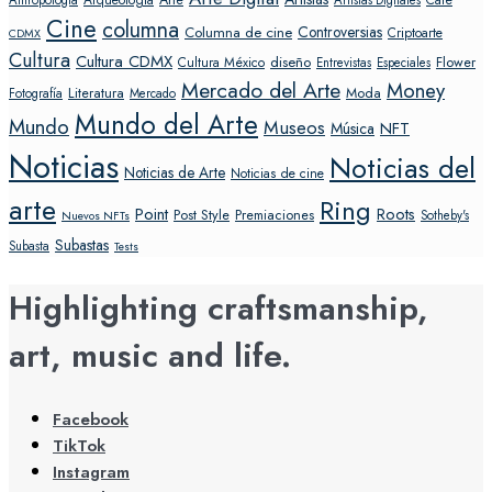
Cine
columna
Controversias
Columna de cine
Criptoarte
CDMX
Cultura
Cultura CDMX
diseño
Flower
Cultura México
Entrevistas
Especiales
Mercado del Arte
Money
Literatura
Moda
Fotografía
Mercado
Mundo del Arte
Mundo
Museos
NFT
Música
Noticias
Noticias del
Noticias de Arte
Noticias de cine
arte
Ring
Point
Roots
Post Style
Premiaciones
Sotheby's
Nuevos NFTs
Subastas
Subasta
Tests
Highlighting craftsmanship,
art, music and life.
Facebook
TikTok
Instagram