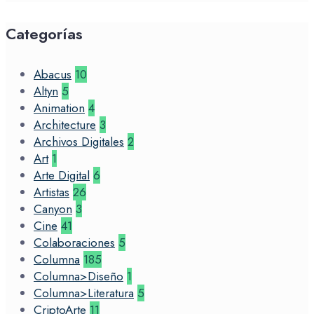
Categorías
Abacus
10
Altyn
5
Animation
4
Architecture
3
Archivos Digitales
2
Art
1
Arte Digital
6
Artistas
26
Canyon
3
Cine
41
Colaboraciones
5
Columna
185
Columna>Diseño
1
Columna>Literatura
5
CriptoArte
11