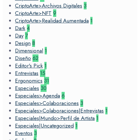
CriptoArte>Archivos Digitales
3
CriptoArte>NFT
9
CriptoArte>Realidad Aumentada
1
Dark
4
Day
7
Design
8
Dimensional
1
Diseño
62
Editor's Pick
1
Entrevistas
15
Ergonomics
31
Especiales
30
Especiales>Agenda
6
Especiales>Colaboraciones
3
Especiales>Colaboraciones|Entrevistas
1
Especiales|Mundo>Perfil de Artista
1
Especiales|Uncategorized
1
Eventos
3