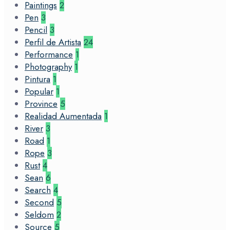
Paintings
2
Pen
3
Pencil
3
Perfil de Artista
24
Performance
1
Photography
1
Pintura
1
Popular
1
Province
5
Realidad Aumentada
1
River
3
Road
1
Rope
3
Rust
4
Sean
6
Search
4
Second
5
Seldom
2
Source
5