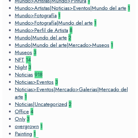
Mundo>Artistas|Mundo>Pintura
1
Mundo>Artistas|Noticias>Eventos|Mundo del arte
1
Mundo>Fotografía
1
Mundo>Fotografía|Mundo del arte
1
Mundo>Perfil de Artista
8
Mundo|Mundo del arte
2
Mundo|Mundo del arte|Mercado>Museos
1
Museos
3
NFT
14
Night
3
Noticias
918
Noticias>Eventos
3
Noticias>Eventos|Mercado>Galerias|Mercado del
arte
1
Noticias|Uncategorized
2
Office
4
Only
3
overgrown
1
Painting
1