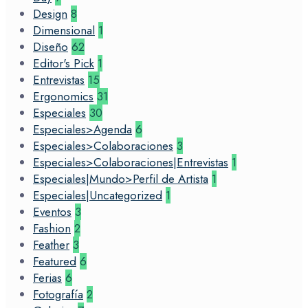
Design
8
Dimensional
1
Diseño
62
Editor's Pick
1
Entrevistas
15
Ergonomics
31
Especiales
30
Especiales>Agenda
6
Especiales>Colaboraciones
3
Especiales>Colaboraciones|Entrevistas
1
Especiales|Mundo>Perfil de Artista
1
Especiales|Uncategorized
1
Eventos
3
Fashion
2
Feather
3
Featured
6
Ferias
6
Fotografía
2