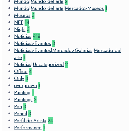
Mundo|Mundo del arte
2
Mundo|Mundo del arte|Mercado>Museos
1
Museos
3
NFT
14
Night
3
Noticias
918
Noticias>Eventos
3
Noticias>Eventos|Mercado>Galerias|Mercado del
arte
1
Noticias|Uncategorized
2
Office
4
Only
3
overgrown
1
Painting
1
Paintings
2
Pen
3
Pencil
3
Perfil de Artista
24
Performance
1