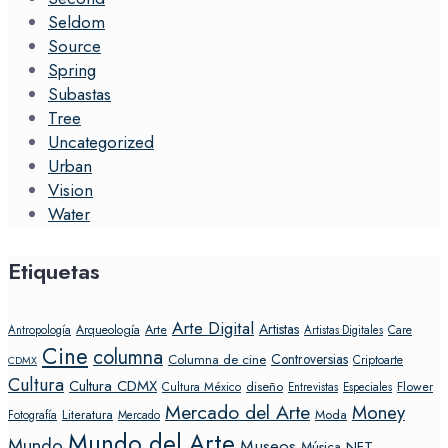
Seldom
Source
Spring
Subastas
Tree
Uncategorized
Urban
Vision
Water
Etiquetas
Arte Digital
Artistas
Arte
Arqueología
Care
Antropología
Artistas Digitales
Cine
columna
Controversias
Columna de cine
Criptoarte
CDMX
Cultura
Cultura CDMX
diseño
Flower
Cultura México
Entrevistas
Especiales
Mercado del Arte
Money
Literatura
Moda
Fotografía
Mercado
Mundo del Arte
Mundo
Museos
NFT
Música