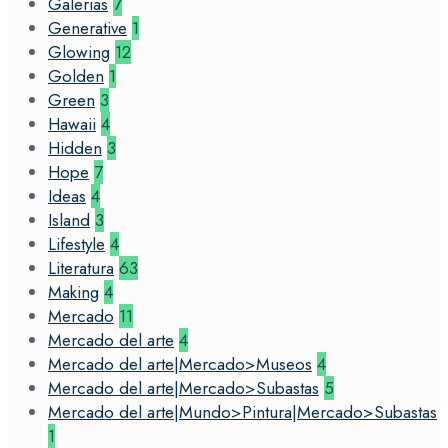
Galerias
7
Generative
1
Glowing
12
Golden
1
Green
3
Hawaii
4
Hidden
3
Hope
7
Ideas
4
Island
3
Lifestyle
4
Literatura
63
Making
4
Mercado
11
Mercado del arte
4
Mercado del arte|Mercado>Museos
4
Mercado del arte|Mercado>Subastas
5
Mercado del arte|Mundo>Pintura|Mercado>Subastas
1