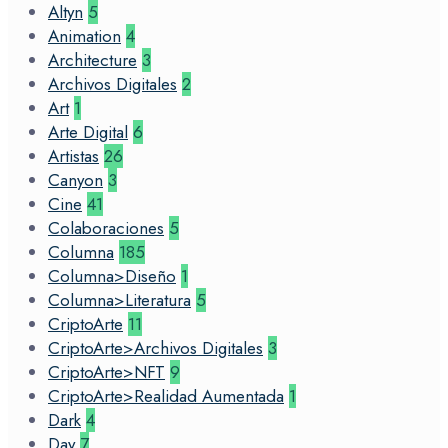
Altyn
5
Animation
4
Architecture
3
Archivos Digitales
2
Art
1
Arte Digital
6
Artistas
26
Canyon
3
Cine
41
Colaboraciones
5
Columna
185
Columna>Diseño
1
Columna>Literatura
5
CriptoArte
11
CriptoArte>Archivos Digitales
3
CriptoArte>NFT
9
CriptoArte>Realidad Aumentada
1
Dark
4
Day
7