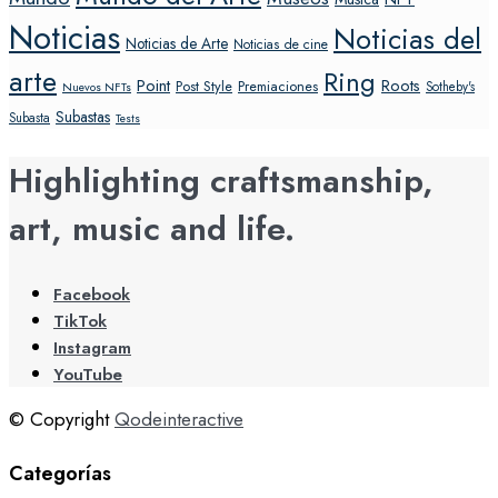
Noticias
Noticias del
Noticias de Arte
Noticias de cine
arte
Ring
Point
Roots
Post Style
Premiaciones
Sotheby's
Nuevos NFTs
Subastas
Subasta
Tests
Highlighting craftsmanship,
art, music and life.
Facebook
TikTok
Instagram
YouTube
© Copyright
Qodeinteractive
Categorías