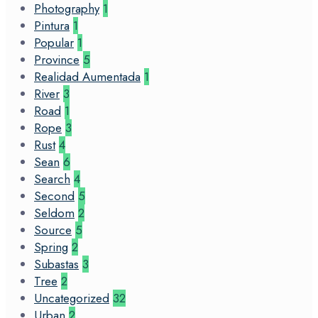
Photography
1
Pintura
1
Popular
1
Province
5
Realidad Aumentada
1
River
3
Road
1
Rope
3
Rust
4
Sean
6
Search
4
Second
5
Seldom
2
Source
5
Spring
2
Subastas
3
Tree
2
Uncategorized
32
Urban
2