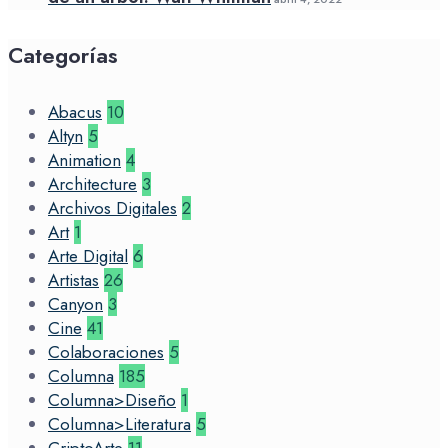
Categorías
Abacus
10
Altyn
5
Animation
4
Architecture
3
Archivos Digitales
2
Art
1
Arte Digital
6
Artistas
26
Canyon
3
Cine
41
Colaboraciones
5
Columna
185
Columna>Diseño
1
Columna>Literatura
5