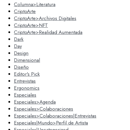
Columna>Literatura
CriptoArte
CriptoArte>Archivos Digitales
CriptoArte>NFT
CriptoArte>Realidad Aumentada
Dark
Day
Design
Dimensional
Diseño
Editor's Pick
Entrevistas
Ergonomics
Especiales
Especiales>Agenda
Especiales>Colaboraciones
Especiales>Colaboraciones|Entrevistas
Especiales|Mundo>Perfil de Artista
Especiales|Uncategorized