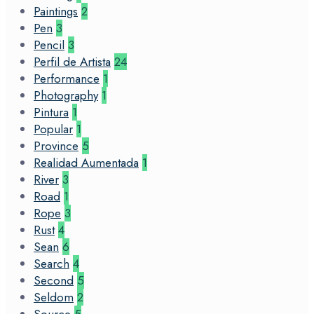
Paintings
2
Pen
3
Pencil
3
Perfil de Artista
24
Performance
1
Photography
1
Pintura
1
Popular
1
Province
5
Realidad Aumentada
1
River
3
Road
1
Rope
3
Rust
4
Sean
6
Search
4
Second
5
Seldom
2