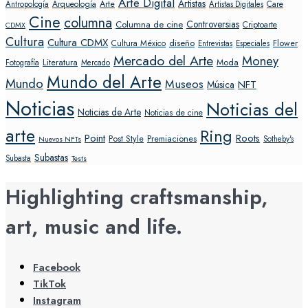
Arte Digital
Artistas
Arte
Arqueología
Care
Antropología
Artistas Digitales
Cine
columna
Controversias
Columna de cine
Criptoarte
CDMX
Cultura
Cultura CDMX
diseño
Flower
Cultura México
Entrevistas
Especiales
Mercado del Arte
Money
Literatura
Moda
Fotografía
Mercado
Mundo del Arte
Mundo
Museos
NFT
Música
Noticias
Noticias del
Noticias de Arte
Noticias de cine
arte
Ring
Point
Roots
Post Style
Premiaciones
Sotheby's
Nuevos NFTs
Subastas
Subasta
Tests
Highlighting craftsmanship,
art, music and life.
Facebook
TikTok
Instagram