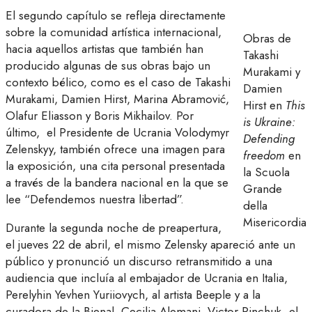
El segundo capítulo se refleja directamente
sobre la comunidad artística internacional,
Obras de
hacia aquellos artistas que también han
Takashi
producido algunas de sus obras bajo un
Murakami y
contexto bélico, como es el caso de Takashi
Damien
Murakami, Damien Hirst, Marina Abramović,
Hirst en
This
Olafur Eliasson y Boris Mikhailov. Por
is Ukraine:
último, el Presidente de Ucrania Volodymyr
Defending
Zelenskyy, también ofrece una imagen para
freedom
en
la exposición, una cita personal presentada
la Scuola
a través de la bandera nacional en la que se
Grande
lee “Defendemos nuestra libertad”.
della
Misericordia
Durante la segunda noche de preapertura,
el jueves 22 de abril, el mismo Zelensky apareció ante un
público y pronunció un discurso retransmitido a una
audiencia que incluía al embajador de Ucrania en Italia,
Perelyhin Yevhen Yuriiovych, al artista Beeple y a la
curadora de la Bienal, Cecilia Alemani. Victor Pinchuk, el