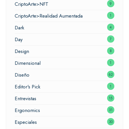
CriptoArte>NFT
9
CriptoArte>Realidad Aumentada
1
Dark
4
Day
7
Design
8
Dimensional
1
Diseño
62
Editor's Pick
1
Entrevistas
15
Ergonomics
31
Especiales
30