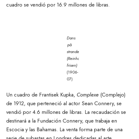
cuadro se vendió por 16.9 millones de libras.
Dans
på
stranden
(Reinhardt-
frisen)
(1906-
07)
Un cuadro de Frantisek Kupka,
Complexe
(Complejo)
de 1912, que perteneció al actor Sean Connery, se
vendió por 4.6 millones de libras. La recaudación se
destinará a la Fundación Connery, que trabaja en
Escocia y las Bahamas. La venta forma parte de una
serie de subastas en Londres dedicadas al arte