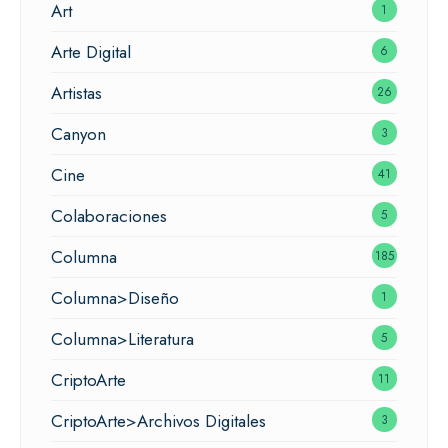
Art
1
Arte Digital
6
Artistas
26
Canyon
3
Cine
41
Colaboraciones
5
Columna
185
Columna>Diseño
1
Columna>Literatura
5
CriptoArte
11
CriptoArte>Archivos Digitales
3