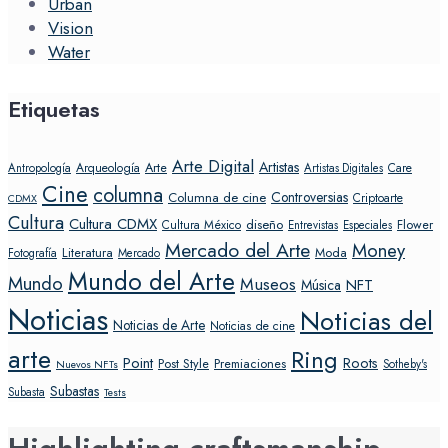
Urban
Vision
Water
Etiquetas
Arte Digital
Artistas
Arte
Arqueología
Care
Antropología
Artistas Digitales
Cine
columna
Controversias
Columna de cine
Criptoarte
CDMX
Cultura
Cultura CDMX
diseño
Flower
Cultura México
Entrevistas
Especiales
Mercado del Arte
Money
Literatura
Moda
Fotografía
Mercado
Mundo del Arte
Mundo
Museos
NFT
Música
Noticias
Noticias del
Noticias de Arte
Noticias de cine
arte
Ring
Point
Roots
Post Style
Premiaciones
Sotheby's
Nuevos NFTs
Subastas
Subasta
Tests