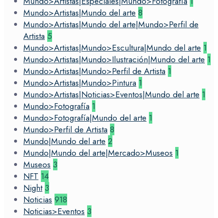
Mundo>Artistas|Especiales|Mundo>Fotografía
1
Mundo>Artistas|Mundo del arte
8
Mundo>Artistas|Mundo del arte|Mundo>Perfil de
Artista
5
Mundo>Artistas|Mundo>Escultura|Mundo del arte
1
Mundo>Artistas|Mundo>Ilustración|Mundo del arte
1
Mundo>Artistas|Mundo>Perfil de Artista
1
Mundo>Artistas|Mundo>Pintura
1
Mundo>Artistas|Noticias>Eventos|Mundo del arte
1
Mundo>Fotografía
1
Mundo>Fotografía|Mundo del arte
1
Mundo>Perfil de Artista
8
Mundo|Mundo del arte
2
Mundo|Mundo del arte|Mercado>Museos
1
Museos
3
NFT
14
Night
3
Noticias
918
Noticias>Eventos
3