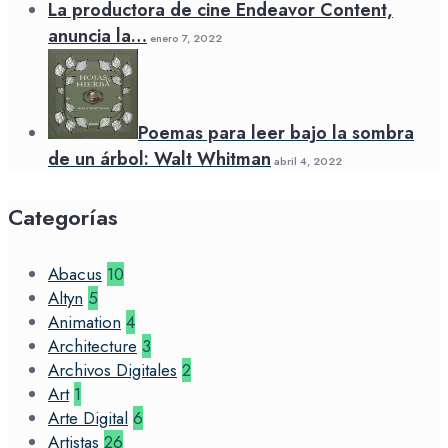
La productora de cine Endeavor Content,
anuncia la…
enero 7, 2022
Poemas para leer bajo la sombra
de un árbol: Walt Whitman
abril 4, 2022
Categorías
Abacus
10
Altyn
5
Animation
4
Architecture
3
Archivos Digitales
2
Art
1
Arte Digital
6
Artistas
26