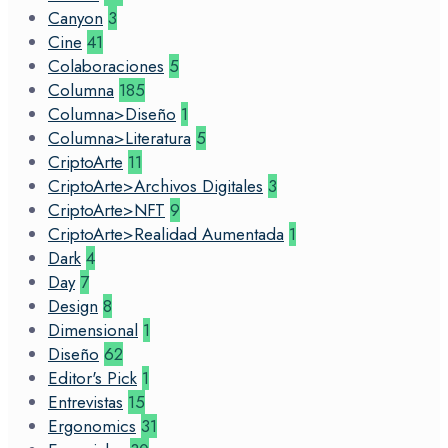
Canyon
3
Cine
41
Colaboraciones
5
Columna
185
Columna>Diseño
1
Columna>Literatura
5
CriptoArte
11
CriptoArte>Archivos Digitales
3
CriptoArte>NFT
9
CriptoArte>Realidad Aumentada
1
Dark
4
Day
7
Design
8
Dimensional
1
Diseño
62
Editor's Pick
1
Entrevistas
15
Ergonomics
31