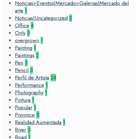
Noticias>Eventos|Mercado>Galerias|Mercado del
arte
1
Noticias|Uncategorized
2
Office
4
Only
3
overgrown
1
Painting
1
Paintings
2
Pen
3
Pencil
3
Perfil de Artista
24
Performance
1
Photography
1
Pintura
1
Popular
1
Province
5
Realidad Aumentada
1
River
3
Road
1