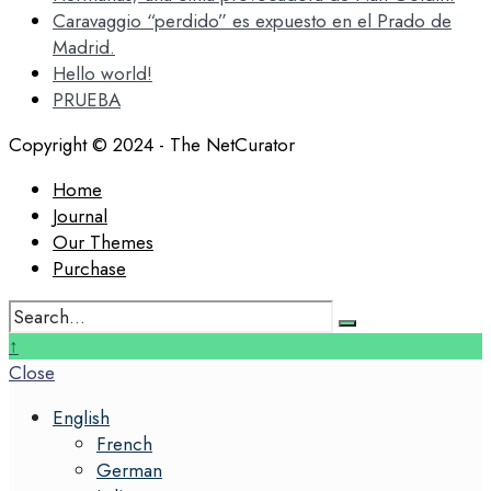
Caravaggio “perdido” es expuesto en el Prado de
Madrid.
Hello world!
PRUEBA
Copyright © 2024 - The NetCurator
Home
Journal
Our Themes
Purchase
Search
for:
Close
↑
Search
Close
Window
English
French
German