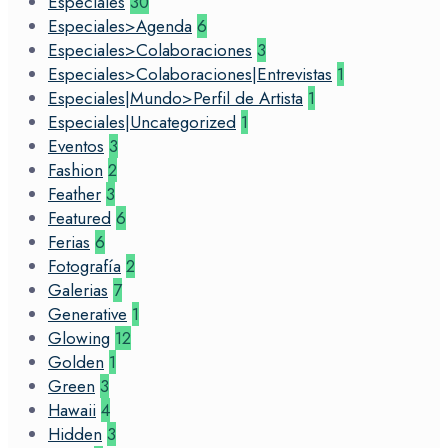
Especiales
30
Especiales>Agenda
6
Especiales>Colaboraciones
3
Especiales>Colaboraciones|Entrevistas
1
Especiales|Mundo>Perfil de Artista
1
Especiales|Uncategorized
1
Eventos
3
Fashion
2
Feather
3
Featured
6
Ferias
6
Fotografía
2
Galerias
7
Generative
1
Glowing
12
Golden
1
Green
3
Hawaii
4
Hidden
3