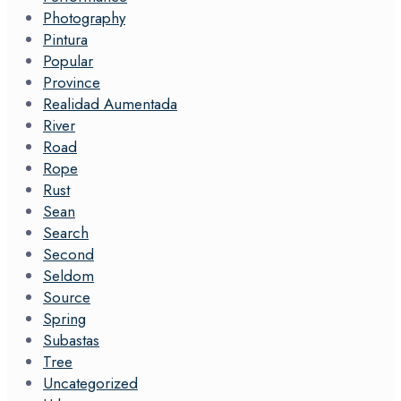
Photography
Pintura
Popular
Province
Realidad Aumentada
River
Road
Rope
Rust
Sean
Search
Second
Seldom
Source
Spring
Subastas
Tree
Uncategorized