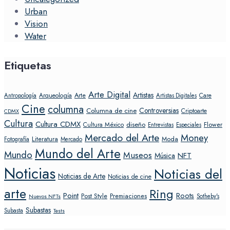
Urban
Vision
Water
Etiquetas
Arte Digital
Artistas
Arte
Arqueología
Care
Antropología
Artistas Digitales
Cine
columna
Controversias
Columna de cine
Criptoarte
CDMX
Cultura
Cultura CDMX
diseño
Flower
Cultura México
Entrevistas
Especiales
Mercado del Arte
Money
Literatura
Moda
Fotografía
Mercado
Mundo del Arte
Mundo
Museos
NFT
Música
Noticias
Noticias del
Noticias de Arte
Noticias de cine
arte
Ring
Point
Roots
Post Style
Premiaciones
Sotheby's
Nuevos NFTs
Subastas
Subasta
Tests