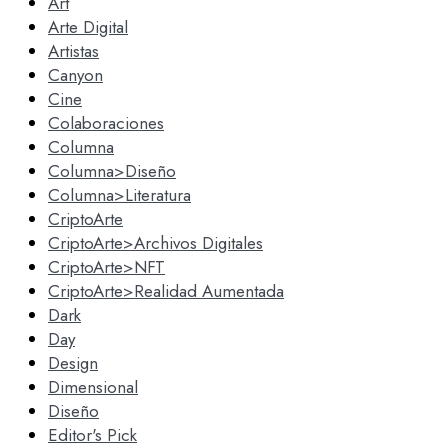
Art
Arte Digital
Artistas
Canyon
Cine
Colaboraciones
Columna
Columna>Diseño
Columna>Literatura
CriptoArte
CriptoArte>Archivos Digitales
CriptoArte>NFT
CriptoArte>Realidad Aumentada
Dark
Day
Design
Dimensional
Diseño
Editor's Pick