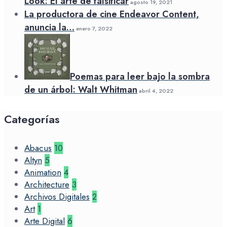
Look: El arte de falsificar
agosto 19, 2021
La productora de cine Endeavor Content,
anuncia la…
enero 7, 2022
Poemas para leer bajo la sombra
de un árbol: Walt Whitman
abril 4, 2022
Categorías
Abacus
10
Altyn
5
Animation
4
Architecture
3
Archivos Digitales
2
Art
1
Arte Digital
6