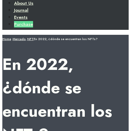
About Us
Journal
Events
Purchase
Home
Mercado
,
NFT
En 2022, ¿dónde se encuentran los NFTs?
En 2022,
¿dónde se
encuentran los