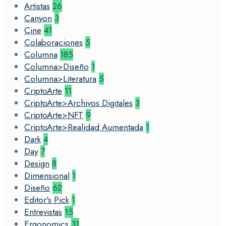
Artistas
26
Canyon
3
Cine
41
Colaboraciones
5
Columna
185
Columna>Diseño
1
Columna>Literatura
5
CriptoArte
11
CriptoArte>Archivos Digitales
3
CriptoArte>NFT
9
CriptoArte>Realidad Aumentada
1
Dark
4
Day
7
Design
8
Dimensional
1
Diseño
62
Editor's Pick
1
Entrevistas
15
Ergonomics
31