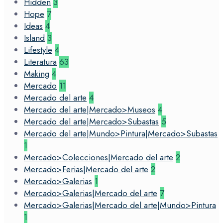
Hidden
3
Hope
7
Ideas
4
Island
3
Lifestyle
4
Literatura
63
Making
4
Mercado
11
Mercado del arte
4
Mercado del arte|Mercado>Museos
4
Mercado del arte|Mercado>Subastas
5
Mercado del arte|Mundo>Pintura|Mercado>Subastas
1
Mercado>Colecciones|Mercado del arte
2
Mercado>Ferias|Mercado del arte
2
Mercado>Galerias
1
Mercado>Galerias|Mercado del arte
7
Mercado>Galerias|Mercado del arte|Mundo>Pintura
1