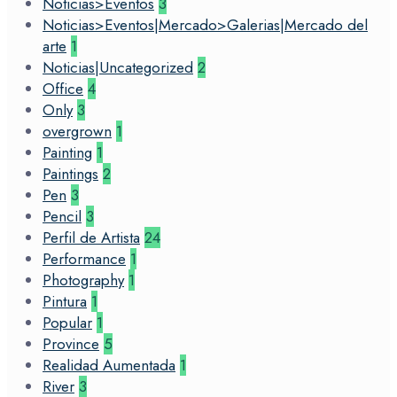
Noticias>Eventos
3
Noticias>Eventos|Mercado>Galerias|Mercado del
arte
1
Noticias|Uncategorized
2
Office
4
Only
3
overgrown
1
Painting
1
Paintings
2
Pen
3
Pencil
3
Perfil de Artista
24
Performance
1
Photography
1
Pintura
1
Popular
1
Province
5
Realidad Aumentada
1
River
3