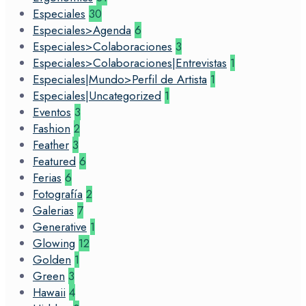
Especiales
30
Especiales>Agenda
6
Especiales>Colaboraciones
3
Especiales>Colaboraciones|Entrevistas
1
Especiales|Mundo>Perfil de Artista
1
Especiales|Uncategorized
1
Eventos
3
Fashion
2
Feather
3
Featured
6
Ferias
6
Fotografía
2
Galerias
7
Generative
1
Glowing
12
Golden
1
Green
3
Hawaii
4