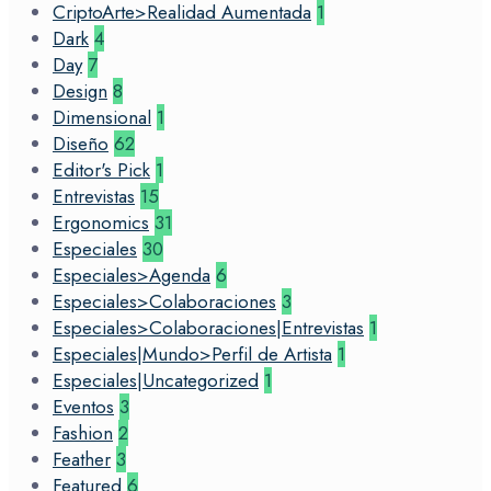
CriptoArte>Realidad Aumentada
1
Dark
4
Day
7
Design
8
Dimensional
1
Diseño
62
Editor's Pick
1
Entrevistas
15
Ergonomics
31
Especiales
30
Especiales>Agenda
6
Especiales>Colaboraciones
3
Especiales>Colaboraciones|Entrevistas
1
Especiales|Mundo>Perfil de Artista
1
Especiales|Uncategorized
1
Eventos
3
Fashion
2
Feather
3
Featured
6