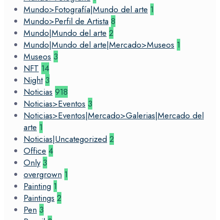
Mundo>Fotografía|Mundo del arte
1
Mundo>Perfil de Artista
8
Mundo|Mundo del arte
2
Mundo|Mundo del arte|Mercado>Museos
1
Museos
3
NFT
14
Night
3
Noticias
918
Noticias>Eventos
3
Noticias>Eventos|Mercado>Galerias|Mercado del
arte
1
Noticias|Uncategorized
2
Office
4
Only
3
overgrown
1
Painting
1
Paintings
2
Pen
3