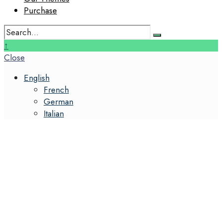
Purchase
Search
for:
Close
↑
Search
Close
Window
English
French
German
Italian