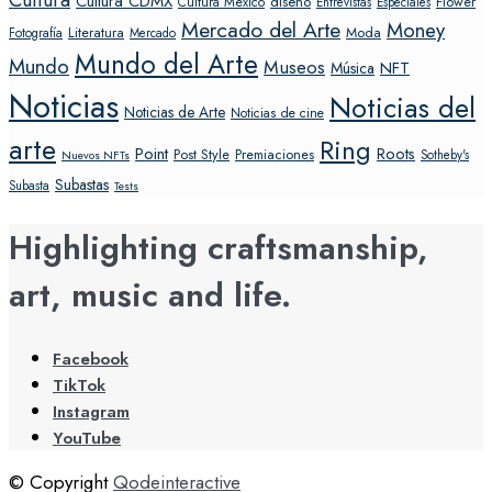
Cultura CDMX
diseño
Flower
Cultura México
Entrevistas
Especiales
Mercado del Arte
Money
Literatura
Moda
Fotografía
Mercado
Mundo del Arte
Mundo
Museos
NFT
Música
Noticias
Noticias del
Noticias de Arte
Noticias de cine
arte
Ring
Point
Roots
Post Style
Premiaciones
Sotheby's
Nuevos NFTs
Subastas
Subasta
Tests
Highlighting craftsmanship,
art, music and life.
Facebook
TikTok
Instagram
YouTube
© Copyright
Qodeinteractive