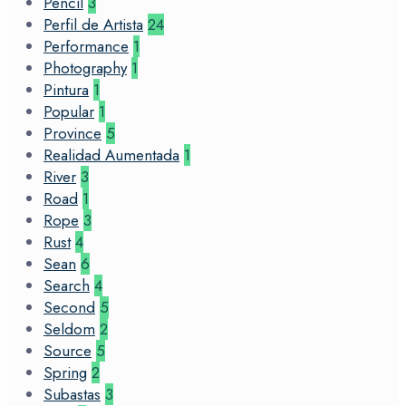
Pencil
3
Perfil de Artista
24
Performance
1
Photography
1
Pintura
1
Popular
1
Province
5
Realidad Aumentada
1
River
3
Road
1
Rope
3
Rust
4
Sean
6
Search
4
Second
5
Seldom
2
Source
5
Spring
2
Subastas
3