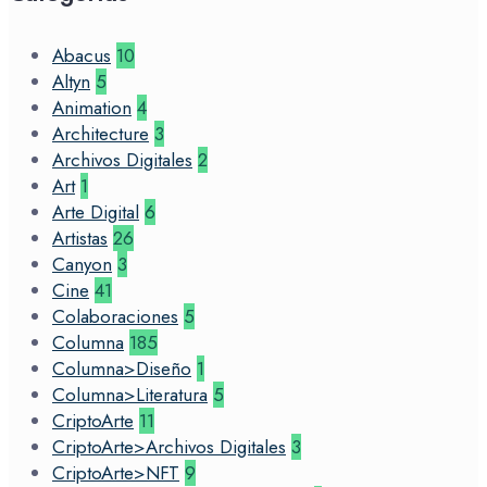
Abacus
10
Altyn
5
Animation
4
Architecture
3
Archivos Digitales
2
Art
1
Arte Digital
6
Artistas
26
Canyon
3
Cine
41
Colaboraciones
5
Columna
185
Columna>Diseño
1
Columna>Literatura
5
CriptoArte
11
CriptoArte>Archivos Digitales
3
CriptoArte>NFT
9