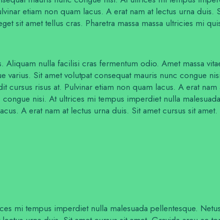
ulvinar etiam non quam lacus. A erat nam at lectus urna duis. S
eget sit amet tellus cras. Pharetra massa massa ultricies mi qui
. Aliquam nulla facilisi cras fermentum odio. Amet massa vitae
sque varius. Sit amet volutpat consequat mauris nunc congue nis
 cursus risus at. Pulvinar etiam non quam lacus. A erat nam at 
congue nisi. At ultrices mi tempus imperdiet nulla malesuada
acus. A erat nam at lectus urna duis. Sit amet cursus sit amet.
rices mi tempus imperdiet nulla malesuada pellentesque. Netus
 lectus urna duis. Sit amet cursus sit amet. Gravida arcu ac to