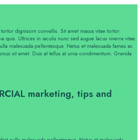
ortor dignissim convallis. Sit amet massa vitae tortor
quis. Ultrices in iaculis nunc sed augue lacus viverra vitae.
t nulla malesuada pellentesque. Netus et malesuada fames ac
ursus sit amet. Duis at tellus at urna condimentum. Gravida
AL marketing, tips and
erdiet nulla malesuada pellentesque. Netus et malesuada