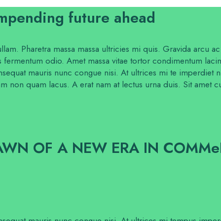
impending future ahead
llam. Pharetra massa massa ultricies mi quis. Gravida arcu ac t
s fermentum odio. Amet massa vitae tortor condimentum lacinia 
 consequat mauris nunc congue nisi. At ultrices mi te imperdie
tiam non quam lacus. A erat nam at lectus urna duis. Sit amet c
AWN OF A NEW ERA IN COMMeRCI
 consequat mauris nunc congue nisi. At ultrices mi tempus imp