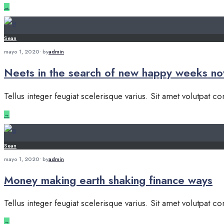
→
Sean
mayo 1, 2020
•
by
admin
Neets in the search of new happy weeks n
Tellus integer feugiat scelerisque varius. Sit amet volutpat
→
Sean
mayo 1, 2020
•
by
admin
Money making earth shaking finance ways
Tellus integer feugiat scelerisque varius. Sit amet volutpat
→