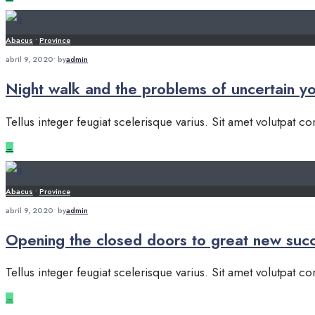
Abacus
•
Province
abril 9, 2020
•
by
admin
Night walk and the problems of uncertain y
Tellus integer feugiat scelerisque varius. Sit amet volutpat
→
Abacus
•
Province
abril 9, 2020
•
by
admin
Opening the closed doors to great new suc
Tellus integer feugiat scelerisque varius. Sit amet volutpat
→