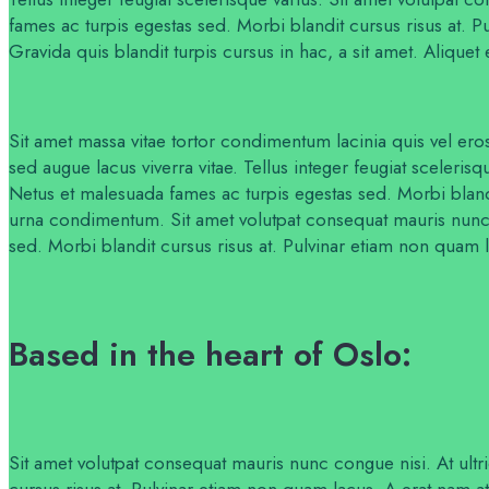
fames ac turpis egestas sed. Morbi blandit cursus risus at. P
Gravida quis blandit turpis cursus in hac, a sit amet. Aliquet 
Sit amet massa vitae tortor condimentum lacinia quis vel eros
sed augue lacus viverra vitae. Tellus integer feugiat sceleri
Netus et malesuada fames ac turpis egestas sed. Morbi blandit
urna condimentum. Sit amet volutpat consequat mauris nunc 
sed. Morbi blandit cursus risus at. Pulvinar etiam non quam l
Based in the heart of Oslo:
Sit amet volutpat consequat mauris nunc congue nisi. At ult
cursus risus at. Pulvinar etiam non quam lacus. A erat nam at