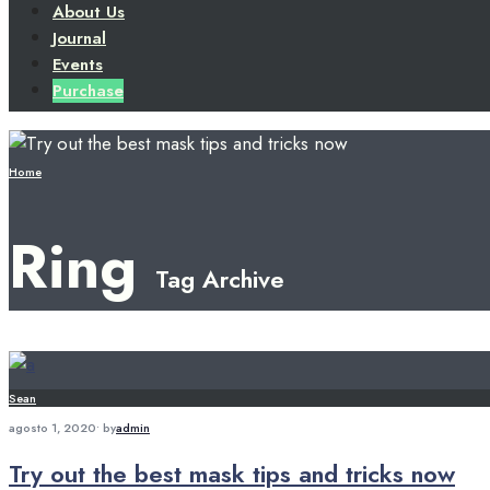
About Us
Journal
Events
Purchase
Home
Ring
Tag Archive
Sean
agosto 1, 2020
•
by
admin
Try out the best mask tips and tricks now