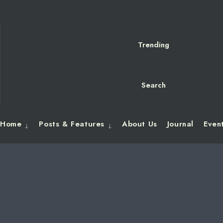
for:
Skip
to
content
Trending
Search
Home
Posts & Features
About Us
Journal
Even