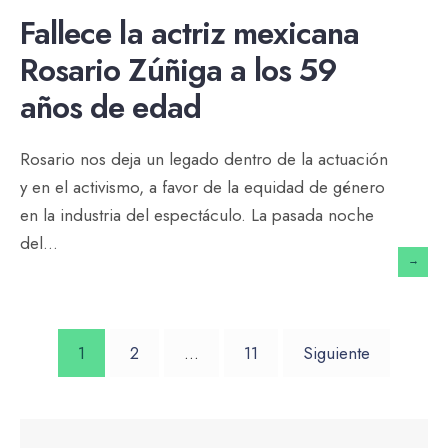
Fallece la actriz mexicana
Rosario Zúñiga a los 59
años de edad
Rosario nos deja un legado dentro de la actuación
y en el activismo, a favor de la equidad de género
en la industria del espectáculo. La pasada noche
del
...
→
Paginación
1
2
…
11
Siguiente
de
entradas