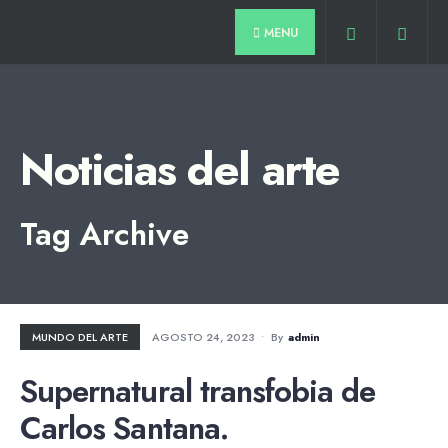
for:
Skip
MENU
to
content
Noticias del arte
Tag Archive
MUNDO DEL ARTE
AGOSTO 24, 2023
•
By
Admin
Supernatural transfobia de
Carlos Santana.