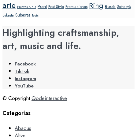
arte
Ring
Point
Roots
Post Style
Premiaciones
Sotheby's
Nuevos NFTs
Subastas
Subasta
Tests
Highlighting craftsmanship,
art, music and life.
Facebook
TikTok
Instagram
YouTube
© Copyright
Qodeinteractive
Categorías
Abacus
Altyn