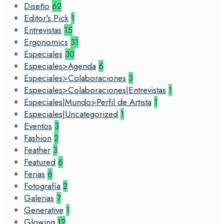
Diseño
62
Editor's Pick
1
Entrevistas
15
Ergonomics
31
Especiales
30
Especiales>Agenda
6
Especiales>Colaboraciones
3
Especiales>Colaboraciones|Entrevistas
1
Especiales|Mundo>Perfil de Artista
1
Especiales|Uncategorized
1
Eventos
3
Fashion
2
Feather
3
Featured
6
Ferias
6
Fotografía
2
Galerias
7
Generative
1
Glowing
12