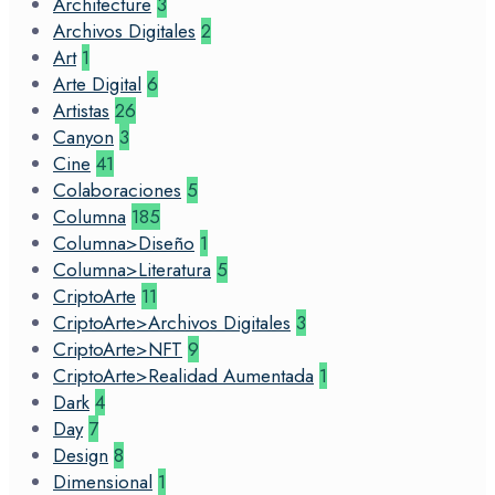
Architecture
3
Archivos Digitales
2
Art
1
Arte Digital
6
Artistas
26
Canyon
3
Cine
41
Colaboraciones
5
Columna
185
Columna>Diseño
1
Columna>Literatura
5
CriptoArte
11
CriptoArte>Archivos Digitales
3
CriptoArte>NFT
9
CriptoArte>Realidad Aumentada
1
Dark
4
Day
7
Design
8
Dimensional
1