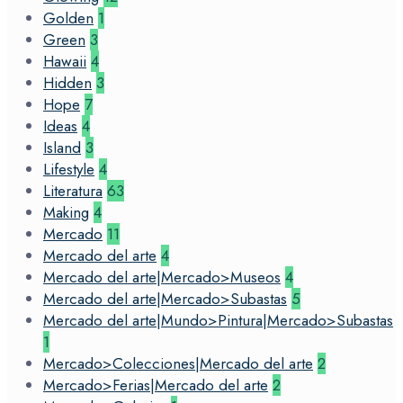
Golden
1
Green
3
Hawaii
4
Hidden
3
Hope
7
Ideas
4
Island
3
Lifestyle
4
Literatura
63
Making
4
Mercado
11
Mercado del arte
4
Mercado del arte|Mercado>Museos
4
Mercado del arte|Mercado>Subastas
5
Mercado del arte|Mundo>Pintura|Mercado>Subastas
1
Mercado>Colecciones|Mercado del arte
2
Mercado>Ferias|Mercado del arte
2