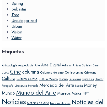
Spring
Subastas
Tree
Uncategorized
Urban
Vision
Water
Etiquetas
Arte Digital
Artistas
Arte
Arqueología
Care
Antropología
Artistas Digitales
Cine
columna
Controversias
Columna de cine
Criptoarte
CDMX
Cultura
Cultura CDMX
diseño
Flower
Cultura México
Entrevistas
Especiales
Mercado del Arte
Money
Literatura
Moda
Fotografía
Mercado
Mundo del Arte
Mundo
Museos
NFT
Música
Noticias
Noticias del
Noticias de Arte
Noticias de cine