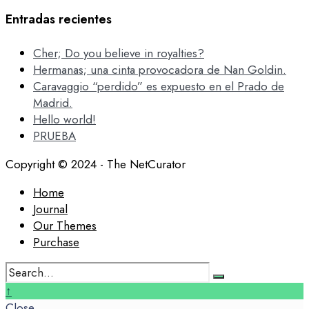
Entradas recientes
Cher; Do you believe in royalties?
Hermanas; una cinta provocadora de Nan Goldin.
Caravaggio “perdido” es expuesto en el Prado de
Madrid.
Hello world!
PRUEBA
Copyright © 2024 - The NetCurator
Home
Journal
Our Themes
Purchase
Search
for:
Close
↑
Search
Close