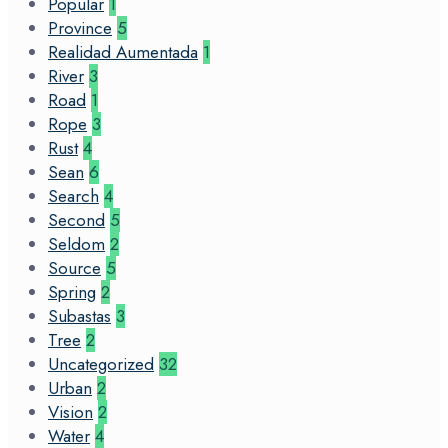
Popular
1
Province
5
Realidad Aumentada
1
River
3
Road
1
Rope
3
Rust
4
Sean
6
Search
4
Second
5
Seldom
2
Source
5
Spring
2
Subastas
3
Tree
2
Uncategorized
32
Urban
2
Vision
2
Water
4