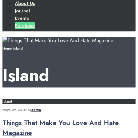
About Us
Journal
Events
Purchase
Home
Island
Island
Island
mayo 29, 2018
•
by
admin
Things That Make You Love And Hate
Magazine