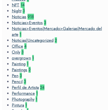
NFT
14
Night
3
Noticias
918
Noticias>Eventos
3
Noticias>Eventos|Mercado>Galerias|Mercado del
arte
1
Noticias|Uncategorized
2
Office
4
Only
3
overgrown
1
Painting
1
Paintings
2
Pen
3
Pencil
3
Perfil de Artista
24
Performance
1
Photography
1
Pintura
1