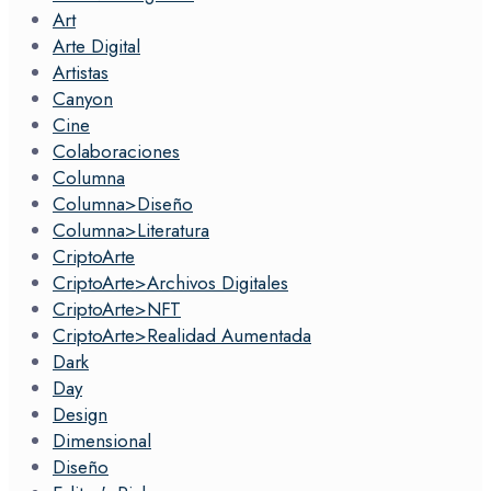
Art
Arte Digital
Artistas
Canyon
Cine
Colaboraciones
Columna
Columna>Diseño
Columna>Literatura
CriptoArte
CriptoArte>Archivos Digitales
CriptoArte>NFT
CriptoArte>Realidad Aumentada
Dark
Day
Design
Dimensional
Diseño