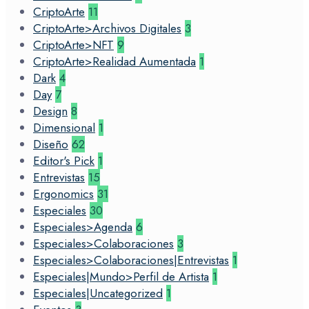
CriptoArte
11
CriptoArte>Archivos Digitales
3
CriptoArte>NFT
9
CriptoArte>Realidad Aumentada
1
Dark
4
Day
7
Design
8
Dimensional
1
Diseño
62
Editor's Pick
1
Entrevistas
15
Ergonomics
31
Especiales
30
Especiales>Agenda
6
Especiales>Colaboraciones
3
Especiales>Colaboraciones|Entrevistas
1
Especiales|Mundo>Perfil de Artista
1
Especiales|Uncategorized
1