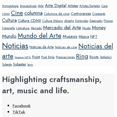
Arte Digital
Artistas
Arte
Arqueología
Care
Antropología
Artistas Digitales
Cine
columna
Controversias
Columna de cine
Criptoarte
CDMX
Cultura
Cultura CDMX
diseño
Flower
Cultura México
Entrevistas
Especiales
Mercado del Arte
Money
Literatura
Moda
Fotografía
Mercado
Mundo del Arte
Mundo
Museos
NFT
Música
Noticias
Noticias del
Noticias de Arte
Noticias de cine
arte
Ring
Point
Roots
Post Style
Premiaciones
Sotheby's
Nuevos NFTs
Subastas
Subasta
Tests
Highlighting craftsmanship,
art, music and life.
Facebook
TikTok