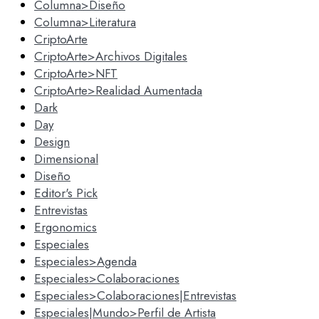
Columna>Diseño
Columna>Literatura
CriptoArte
CriptoArte>Archivos Digitales
CriptoArte>NFT
CriptoArte>Realidad Aumentada
Dark
Day
Design
Dimensional
Diseño
Editor's Pick
Entrevistas
Ergonomics
Especiales
Especiales>Agenda
Especiales>Colaboraciones
Especiales>Colaboraciones|Entrevistas
Especiales|Mundo>Perfil de Artista