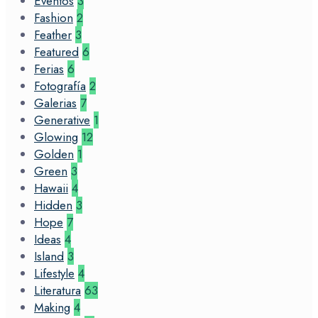
Eventos
3
Fashion
2
Feather
3
Featured
6
Ferias
6
Fotografía
2
Galerias
7
Generative
1
Glowing
12
Golden
1
Green
3
Hawaii
4
Hidden
3
Hope
7
Ideas
4
Island
3
Lifestyle
4
Literatura
63
Making
4