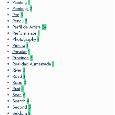
Painting
1
Paintings
2
Pen
3
Pencil
3
Perfil de Artista
24
Performance
1
Photography
1
Pintura
1
Popular
1
Province
5
Realidad Aumentada
1
River
3
Road
1
Rope
3
Rust
4
Sean
6
Search
4
Second
5
Seldom
2