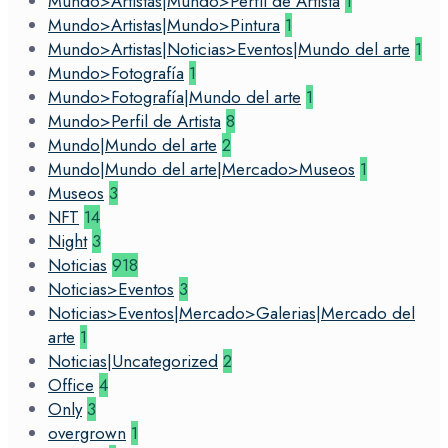
Mundo>Artistas|Mundo>Perfil de Artista
1
Mundo>Artistas|Mundo>Pintura
1
Mundo>Artistas|Noticias>Eventos|Mundo del arte
1
Mundo>Fotografía
1
Mundo>Fotografía|Mundo del arte
1
Mundo>Perfil de Artista
8
Mundo|Mundo del arte
2
Mundo|Mundo del arte|Mercado>Museos
1
Museos
3
NFT
14
Night
3
Noticias
918
Noticias>Eventos
3
Noticias>Eventos|Mercado>Galerias|Mercado del
arte
1
Noticias|Uncategorized
2
Office
4
Only
3
overgrown
1