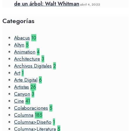
de un árbol: Walt Whitman
abril 4, 2022
Categorías
Abacus
10
Altyn
5
Animation
4
Architecture
3
Archivos Digitales
2
Art
1
Arte Digital
6
Artistas
26
Canyon
3
Cine
41
Colaboraciones
5
Columna
185
Columna>Diseño
1
Columna>Literatura
5