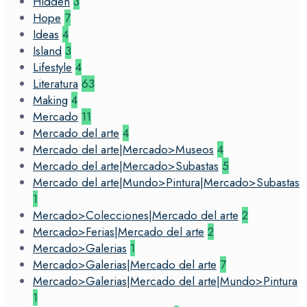
Hidden
3
Hope
7
Ideas
4
Island
3
Lifestyle
4
Literatura
63
Making
4
Mercado
11
Mercado del arte
4
Mercado del arte|Mercado>Museos
4
Mercado del arte|Mercado>Subastas
5
Mercado del arte|Mundo>Pintura|Mercado>Subastas
1
Mercado>Colecciones|Mercado del arte
2
Mercado>Ferias|Mercado del arte
2
Mercado>Galerias
1
Mercado>Galerias|Mercado del arte
7
Mercado>Galerias|Mercado del arte|Mundo>Pintura
1