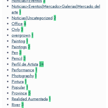
Noticias>Eventos
3
Noticias>Eventos|Mercado>Galerias|Mercado del
arte
1
Noticias|Uncategorized
2
Office
4
Only
3
overgrown
1
Painting
1
Paintings
2
Pen
3
Pencil
3
Perfil de Artista
24
Performance
1
Photography
1
Pintura
1
Popular
1
Province
5
Realidad Aumentada
1
River
3