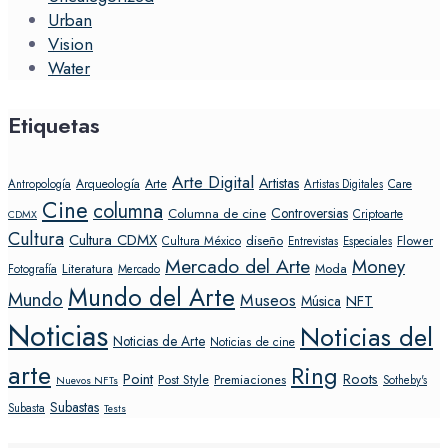
Urban
Vision
Water
Etiquetas
Arte Digital
Artistas
Arte
Arqueología
Care
Antropología
Artistas Digitales
Cine
columna
Controversias
Columna de cine
Criptoarte
CDMX
Cultura
Cultura CDMX
diseño
Flower
Cultura México
Entrevistas
Especiales
Mercado del Arte
Money
Literatura
Moda
Fotografía
Mercado
Mundo del Arte
Mundo
Museos
NFT
Música
Noticias
Noticias del
Noticias de Arte
Noticias de cine
arte
Ring
Point
Roots
Post Style
Premiaciones
Sotheby's
Nuevos NFTs
Subastas
Subasta
Tests