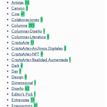
Artistas
26
Canyon
3
Cine
41
Colaboraciones
5
Columna
185
Columna>Diseño
1
Columna>Literatura
5
CriptoArte
11
CriptoArte>Archivos Digitales
3
CriptoArte>NFT
9
CriptoArte>Realidad Aumentada
1
Dark
4
Day
7
Design
8
Dimensional
1
Diseño
62
Editor's Pick
1
Entrevistas
15
Ergonomics
31