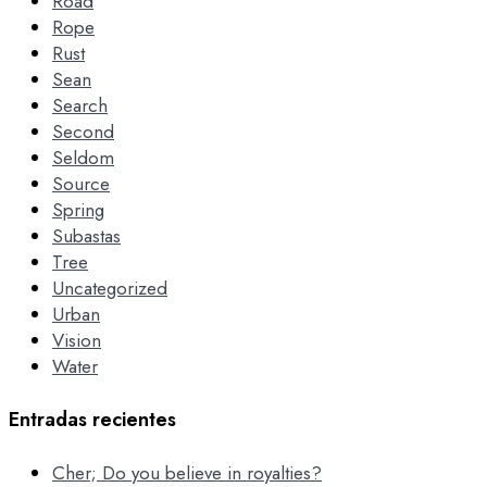
Road
Rope
Rust
Sean
Search
Second
Seldom
Source
Spring
Subastas
Tree
Uncategorized
Urban
Vision
Water
Entradas recientes
Cher; Do you believe in royalties?