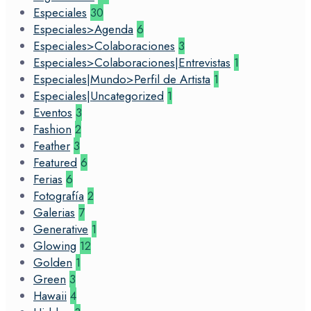
Especiales
30
Especiales>Agenda
6
Especiales>Colaboraciones
3
Especiales>Colaboraciones|Entrevistas
1
Especiales|Mundo>Perfil de Artista
1
Especiales|Uncategorized
1
Eventos
3
Fashion
2
Feather
3
Featured
6
Ferias
6
Fotografía
2
Galerias
7
Generative
1
Glowing
12
Golden
1
Green
3
Hawaii
4