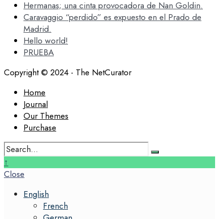
Hermanas; una cinta provocadora de Nan Goldin.
Caravaggio “perdido” es expuesto en el Prado de
Madrid.
Hello world!
PRUEBA
Copyright © 2024 - The NetCurator
Home
Journal
Our Themes
Purchase
Search
for:
Close
↑
Search
Close
Window
English
French
German