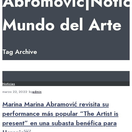
Abromovic|Notici
Mundo del Arte
Tag Archive
Noticias
marzo 22, 2022
•
by
admin
Marina Marina Abramović revisita su
performance más popular “The Artist is
present” en una subasta benéfica para