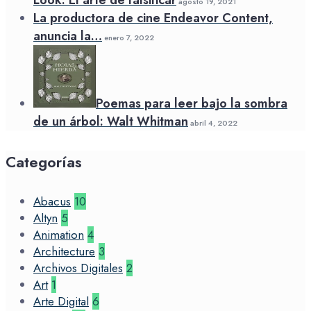
agosto 19, 2021
La productora de cine Endeavor Content,
anuncia la…
enero 7, 2022
Poemas para leer bajo la sombra
de un árbol: Walt Whitman
abril 4, 2022
Categorías
Abacus
10
Altyn
5
Animation
4
Architecture
3
Archivos Digitales
2
Art
1
Arte Digital
6