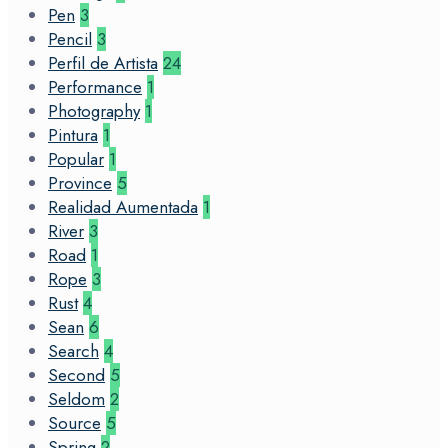
Pen
3
Pencil
3
Perfil de Artista
24
Performance
1
Photography
1
Pintura
1
Popular
1
Province
5
Realidad Aumentada
1
River
3
Road
1
Rope
3
Rust
4
Sean
6
Search
4
Second
5
Seldom
2
Source
5
Spring
2