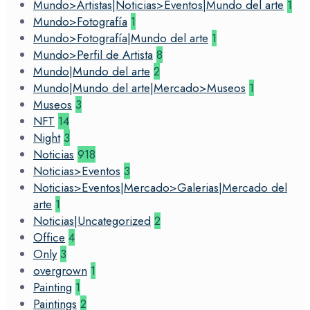
Mundo>Artistas|Noticias>Eventos|Mundo del arte
1
Mundo>Fotografía
1
Mundo>Fotografía|Mundo del arte
1
Mundo>Perfil de Artista
8
Mundo|Mundo del arte
2
Mundo|Mundo del arte|Mercado>Museos
1
Museos
3
NFT
14
Night
3
Noticias
918
Noticias>Eventos
3
Noticias>Eventos|Mercado>Galerias|Mercado del
arte
1
Noticias|Uncategorized
2
Office
4
Only
3
overgrown
1
Painting
1
Paintings
2