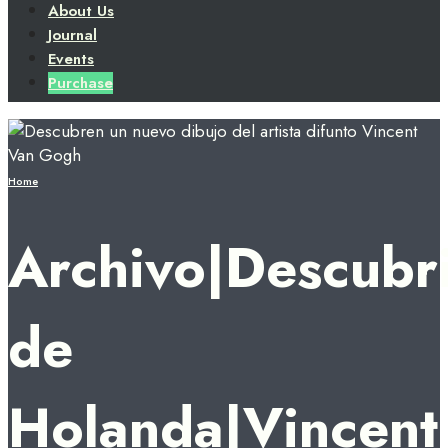
About Us
Journal
Events
Purchase
Home
Archivo|Descubr
de
Holanda|Vincent