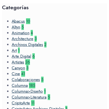
Categorías
Abacus
10
Altyn
5
Animation
4
Architecture
3
Archivos Digitales
2
Art
1
Arte Digital
6
Artistas
26
Canyon
3
Cine
41
Colaboraciones
5
Columna
185
Columna>Diseño
1
Columna>Literatura
5
CriptoArte
11
CriptoArte>Archivos Digitales
3