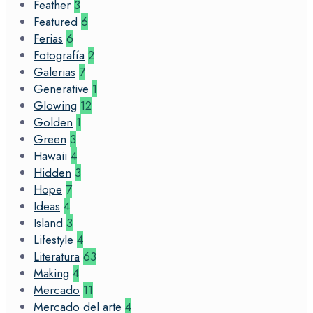
Feather
3
Featured
6
Ferias
6
Fotografía
2
Galerias
7
Generative
1
Glowing
12
Golden
1
Green
3
Hawaii
4
Hidden
3
Hope
7
Ideas
4
Island
3
Lifestyle
4
Literatura
63
Making
4
Mercado
11
Mercado del arte
4