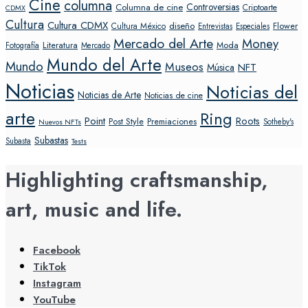
Cine
columna
Controversias
Columna de cine
Criptoarte
CDMX
Cultura
Cultura CDMX
diseño
Flower
Cultura México
Entrevistas
Especiales
Mercado del Arte
Money
Literatura
Moda
Fotografía
Mercado
Mundo del Arte
Mundo
Museos
NFT
Música
Noticias
Noticias del
Noticias de Arte
Noticias de cine
arte
Ring
Point
Roots
Post Style
Premiaciones
Sotheby's
Nuevos NFTs
Subastas
Subasta
Tests
Highlighting craftsmanship,
art, music and life.
Facebook
TikTok
Instagram
YouTube