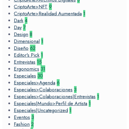
CriptoArte>NFT
9
CriptoArte>Realidad Aumentada
1
Dark
4
Day
7
Design
8
Dimensional
1
Diseño
62
Editor's Pick
1
Entrevistas
15
Ergonomics
31
Especiales
30
Especiales>Agenda
6
Especiales>Colaboraciones
3
Especiales>Colaboraciones|Entrevistas
1
Especiales|Mundo>Perfil de Artista
1
Especiales|Uncategorized
1
Eventos
3
Fashion
2