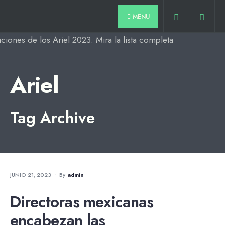
for:
Skip
MENU
to
content
Ariel
Tag Archive
NOTICIAS
JUNIO 21, 2023
•
By
Admin
Directoras mexicanas
encabezan las