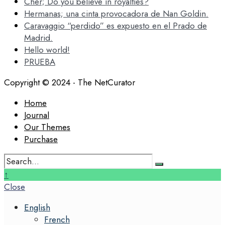
Cher; Do you believe in royalties?
Hermanas; una cinta provocadora de Nan Goldin.
Caravaggio “perdido” es expuesto en el Prado de
Madrid.
Hello world!
PRUEBA
Copyright © 2024 - The NetCurator
Home
Journal
Our Themes
Purchase
Search
for:
Close
↑
Search
Close
Window
English
French