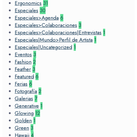
Ergonomics
31
Especiales
30
Especiales>Agenda
6
Especiales>Colaboraciones
3
Especiales>Colaboraciones|Entrevistas
1
Especiales|Mundo>Perfil de Artista
1
Especiales|Uncategorized
1
Eventos
3
Fashion
2
Feather
3
Featured
6
Ferias
6
Fotografía
2
Galerias
7
Generative
1
Glowing
12
Golden
1
Green
3
Hawaii
4