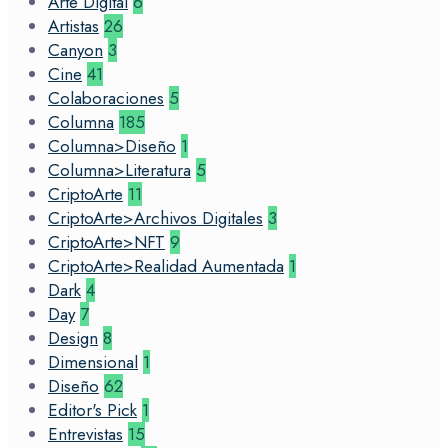
Arte Digital
6
Artistas
26
Canyon
3
Cine
41
Colaboraciones
5
Columna
185
Columna>Diseño
1
Columna>Literatura
5
CriptoArte
11
CriptoArte>Archivos Digitales
3
CriptoArte>NFT
9
CriptoArte>Realidad Aumentada
1
Dark
4
Day
7
Design
8
Dimensional
1
Diseño
62
Editor's Pick
1
Entrevistas
15