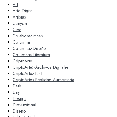
Art
Arte Digital
Artistas
Canyon
Cine
Colaboraciones
Columna
Columna>Diseño
Columna>Literatura
CriptoArte
CriptoArte>Archivos Digitales
CriptoArte>NFT
CriptoArte>Realidad Aumentada
Dark
Day
Design
Dimensional
Diseño