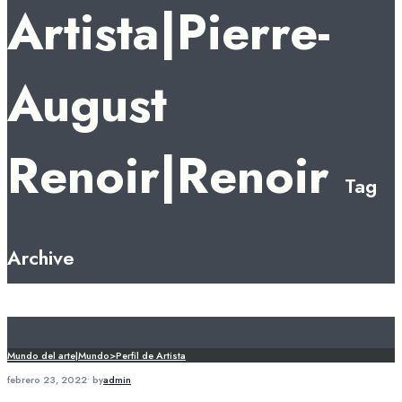
Artista|Pierre-
August
Renoir|Renoir
Tag
Archive
Mundo del arte|Mundo>Perfil de Artista
febrero 23, 2022
•
by
admin