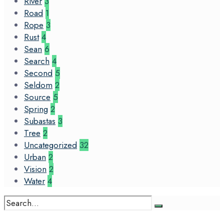
River
3
Road
1
Rope
3
Rust
4
Sean
6
Search
4
Second
5
Seldom
2
Source
5
Spring
2
Subastas
3
Tree
2
Uncategorized
32
Urban
2
Vision
2
Water
4
Search
for: