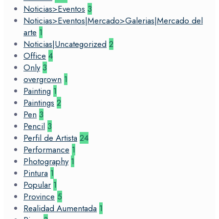
Noticias>Eventos
3
Noticias>Eventos|Mercado>Galerias|Mercado del
arte
1
Noticias|Uncategorized
2
Office
4
Only
3
overgrown
1
Painting
1
Paintings
2
Pen
3
Pencil
3
Perfil de Artista
24
Performance
1
Photography
1
Pintura
1
Popular
1
Province
5
Realidad Aumentada
1