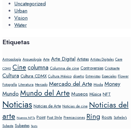
Uncategorized
Urban
Vision
Water
Etiquetas
Arte Digital
Artistas
Arte
Arqueología
Care
Antropología
Artistas Digitales
Cine
columna
Controversias
Columna de cine
Criptoarte
CDMX
Cultura
Cultura CDMX
diseño
Flower
Cultura México
Entrevistas
Especiales
Mercado del Arte
Money
Literatura
Moda
Fotografía
Mercado
Mundo del Arte
Mundo
Museos
NFT
Música
Noticias
Noticias del
Noticias de Arte
Noticias de cine
arte
Ring
Point
Roots
Post Style
Premiaciones
Sotheby's
Nuevos NFTs
Subastas
Subasta
Tests