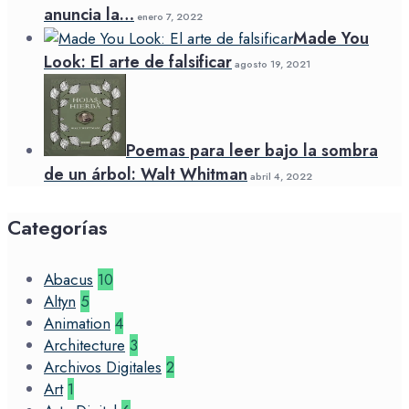
anuncia la…
enero 7, 2022
Made You
Look: El arte de falsificar
agosto 19, 2021
Poemas para leer bajo la sombra
de un árbol: Walt Whitman
abril 4, 2022
Categorías
Abacus
10
Altyn
5
Animation
4
Architecture
3
Archivos Digitales
2
Art
1