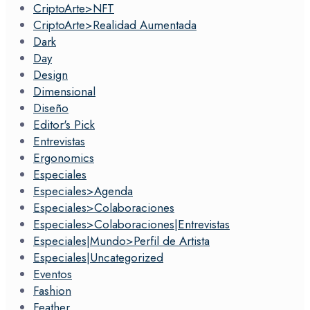
CriptoArte>NFT
CriptoArte>Realidad Aumentada
Dark
Day
Design
Dimensional
Diseño
Editor's Pick
Entrevistas
Ergonomics
Especiales
Especiales>Agenda
Especiales>Colaboraciones
Especiales>Colaboraciones|Entrevistas
Especiales|Mundo>Perfil de Artista
Especiales|Uncategorized
Eventos
Fashion
Feather