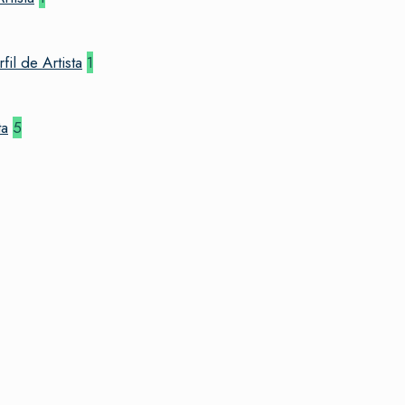
l de Artista
1
ta
5