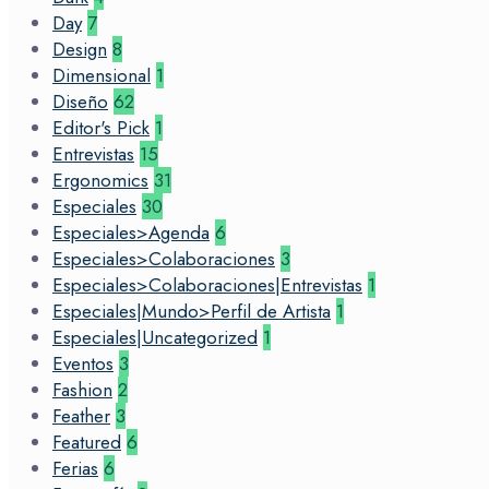
Day
7
Design
8
Dimensional
1
Diseño
62
Editor's Pick
1
Entrevistas
15
Ergonomics
31
Especiales
30
Especiales>Agenda
6
Especiales>Colaboraciones
3
Especiales>Colaboraciones|Entrevistas
1
Especiales|Mundo>Perfil de Artista
1
Especiales|Uncategorized
1
Eventos
3
Fashion
2
Feather
3
Featured
6
Ferias
6