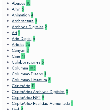
Abacus
10
Altyn
5
Animation
4
Architecture
3
Archivos Digitales
2
Art
1
Arte Digital
6
Artistas
26
Canyon
3
Cine
41
Colaboraciones
5
Columna
185
Columna>Diseño
1
Columna>Literatura
5
CriptoArte
11
CriptoArte>Archivos Digitales
3
CriptoArte>NFT
9
CriptoArte>Realidad Aumentada
1
Dark
4