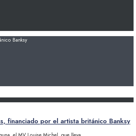
 financiado por el artista británico Banksy
guna, el MV Louise Michel, que lleva
...