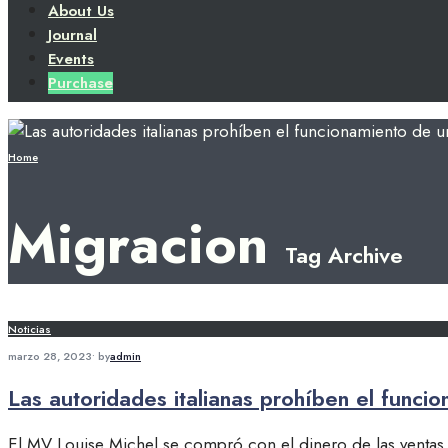
About Us
Journal
Events
Purchase
Home
Migracion
Tag Archive
Noticias
marzo 28, 2023
•
by
admin
Las autoridades italianas prohíben el funcio
El MV Louise Michel se compró con el dinero de las ventas d