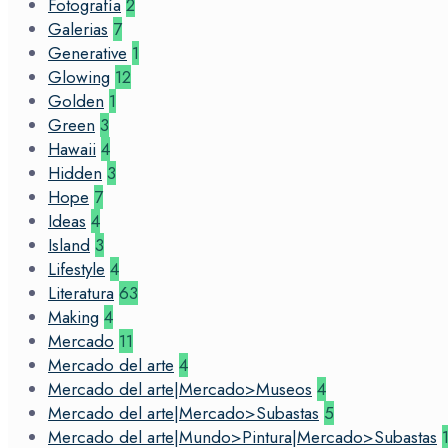
Fotografía
2
Galerias
7
Generative
1
Glowing
12
Golden
1
Green
3
Hawaii
4
Hidden
3
Hope
7
Ideas
4
Island
3
Lifestyle
4
Literatura
63
Making
4
Mercado
11
Mercado del arte
4
Mercado del arte|Mercado>Museos
4
Mercado del arte|Mercado>Subastas
5
Mercado del arte|Mundo>Pintura|Mercado>Subastas