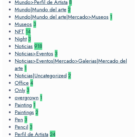
Mundo>Perfil de Artista
8
Mundo|Mundo del arte
2
Mundo|Mundo del arte|Mercado>Museos
1
Museos
3
NFT
14
Night
3
Noticias
918
Noticias>Eventos
3
Noticias>Eventos|Mercado>Galerias|Mercado del
arte
1
Noticias|Uncategorized
2
Office
4
Only
3
overgrown
1
Painting
1
Paintings
2
Pen
3
Pencil
3
Perfil de Artista
24