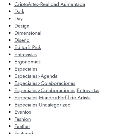
CriptoArte>Realidad Aumentada
Dark
Day
Design
Dimensional
Diseño
Editor's Pick
Entrevistas
Ergonomics
Especiales
Especiales>Agenda
Especiales>Colaboraciones
Especiales>Colaboraciones|Entrevistas
Especiales|Mundo>Perfil de Artista
Especiales|Uncategorized
Eventos
Fashion
Feather
Featured