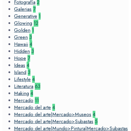
Fotografía
2
Galerias
7
Generative
1
Glowing
12
Golden
1
Green
3
Hawaii
4
Hidden
3
Hope
7
Ideas
4
Island
3
Lifestyle
4
Literatura
63
Making
4
Mercado
11
Mercado del arte
4
Mercado del arte|Mercado>Museos
4
Mercado del arte|Mercado>Subastas
5
Mercado del arte|Mundo>Pintura|Mercado>Subastas