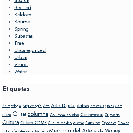
Search
Second
Seldom
Source
Spring
Subastas
Tree
Uncategorized
Urban
Vision
Water
Etiquetas
Arte Digital
Artistas
Arte
Arqueología
Care
Antropología
Artistas Digitales
Cine
columna
Controversias
Columna de cine
Criptoarte
CDMX
Cultura
Cultura CDMX
diseño
Flower
Cultura México
Entrevistas
Especiales
Mercado del Arte
Money
Literatura
Moda
Fotografía
Mercado