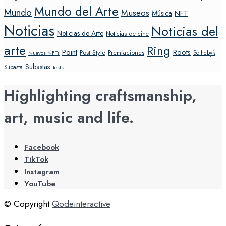
Mundo del Arte
Mundo
Museos
NFT
Música
Noticias
Noticias del
Noticias de Arte
Noticias de cine
arte
Ring
Point
Roots
Post Style
Premiaciones
Sotheby's
Nuevos NFTs
Subastas
Subasta
Tests
Highlighting craftsmanship,
art, music and life.
Facebook
TikTok
Instagram
YouTube
© Copyright
Qodeinteractive