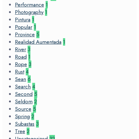
Performance
1
Photography
1
Pintura
1
Popular
1
Province
5
Realidad Aumentada
1
River
3
Road
1
Rope
3
Rust
4
Sean
6
Search
4
Second
5
Seldom
2
Source
5
Spring
2
Subastas
3
Tree
2
Uncategorized
32