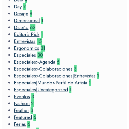
Day
7
Design
8
Dimensional
1
Diseño
62
Editor's Pick
1
Entrevistas
15
Ergonomics
31
Especiales
30
Especiales>Agenda
6
Especiales>Colaboraciones
3
Especiales>Colaboraciones|Entrevistas
1
Especiales|Mundo>Perfil de Artista
1
Especiales|Uncategorized
1
Eventos
3
Fashion
2
Feather
3
Featured
6
Ferias
6