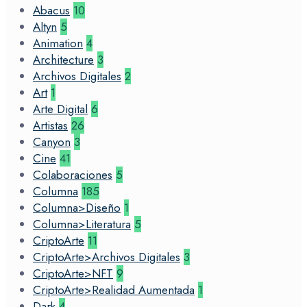
Abacus
10
Altyn
5
Animation
4
Architecture
3
Archivos Digitales
2
Art
1
Arte Digital
6
Artistas
26
Canyon
3
Cine
41
Colaboraciones
5
Columna
185
Columna>Diseño
1
Columna>Literatura
5
CriptoArte
11
CriptoArte>Archivos Digitales
3
CriptoArte>NFT
9
CriptoArte>Realidad Aumentada
1
Dark
4