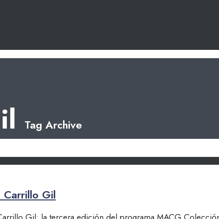
il
Tag Archive
Carrillo Gil
arrillo Gil: la tercera edición del programa MACG Colección