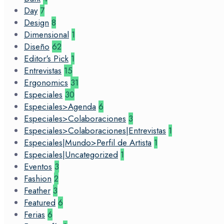
Day
7
Design
8
Dimensional
1
Diseño
62
Editor's Pick
1
Entrevistas
15
Ergonomics
31
Especiales
30
Especiales>Agenda
6
Especiales>Colaboraciones
3
Especiales>Colaboraciones|Entrevistas
1
Especiales|Mundo>Perfil de Artista
1
Especiales|Uncategorized
1
Eventos
3
Fashion
2
Feather
3
Featured
6
Ferias
6