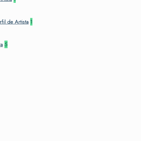
l de Artista
1
ta
5