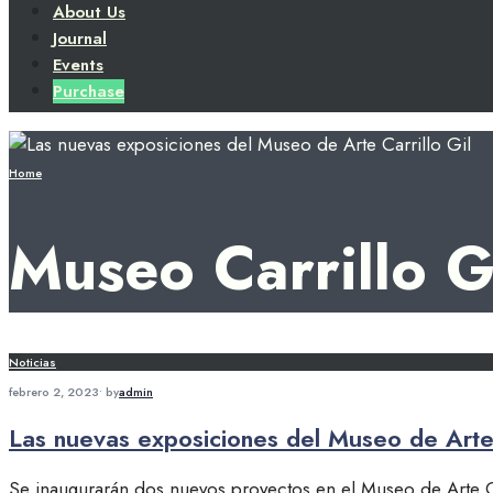
About Us
Journal
Events
Purchase
Home
Museo Carrillo G
Noticias
febrero 2, 2023
•
by
admin
Las nuevas exposiciones del Museo de Arte 
Se inaugurarán dos nuevos proyectos en el Museo de Arte C