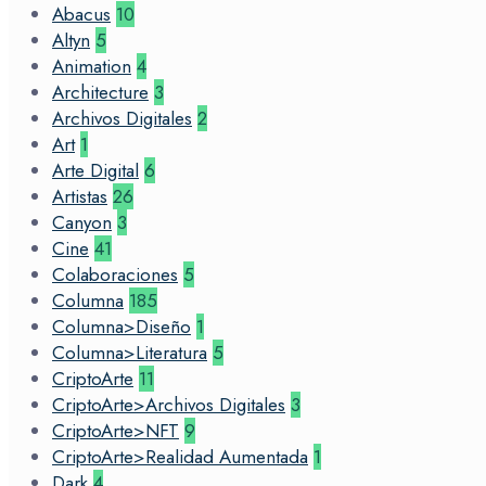
Abacus
10
Altyn
5
Animation
4
Architecture
3
Archivos Digitales
2
Art
1
Arte Digital
6
Artistas
26
Canyon
3
Cine
41
Colaboraciones
5
Columna
185
Columna>Diseño
1
Columna>Literatura
5
CriptoArte
11
CriptoArte>Archivos Digitales
3
CriptoArte>NFT
9
CriptoArte>Realidad Aumentada
1
Dark
4