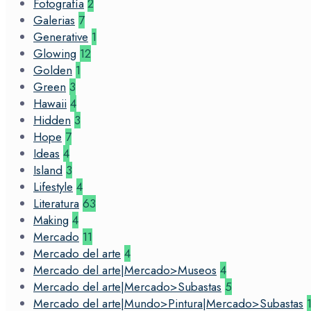
Fotografía
2
Galerias
7
Generative
1
Glowing
12
Golden
1
Green
3
Hawaii
4
Hidden
3
Hope
7
Ideas
4
Island
3
Lifestyle
4
Literatura
63
Making
4
Mercado
11
Mercado del arte
4
Mercado del arte|Mercado>Museos
4
Mercado del arte|Mercado>Subastas
5
Mercado del arte|Mundo>Pintura|Mercado>Subastas