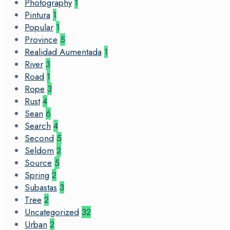
Photography
1
Pintura
1
Popular
1
Province
5
Realidad Aumentada
1
River
3
Road
1
Rope
3
Rust
4
Sean
6
Search
4
Second
5
Seldom
2
Source
5
Spring
2
Subastas
3
Tree
2
Uncategorized
32
Urban
2