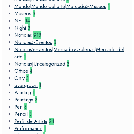
Mundo|Mundo del arte|Mercado>Museos
1
Museos
3
NFT
14
Night
3
Noticias
918
Noticias>Eventos
3
Noticias>Eventos|Mercado>Galerias|Mercado del
arte
1
Noticias|Uncategorized
2
Office
4
Only
3
overgrown
1
Painting
1
Paintings
2
Pen
3
Pencil
3
Perfil de Artista
24
Performance
1