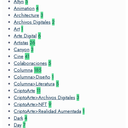
Altyn
5
Animation
4
Architecture
3
Archivos Digitales
2
Art
1
Arte Digital
6
Artistas
26
Canyon
3
Cine
41
Colaboraciones
5
Columna
185
Columna>Diseño
1
Columna>Literatura
5
CriptoArte
11
CriptoArte>Archivos Digitales
3
CriptoArte>NFT
9
CriptoArte>Realidad Aumentada
1
Dark
4
Day
7