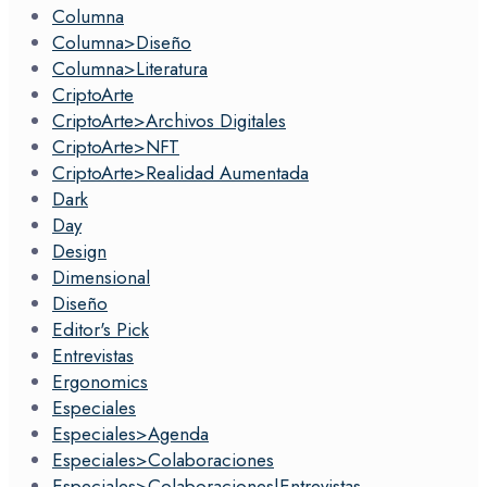
Columna
Columna>Diseño
Columna>Literatura
CriptoArte
CriptoArte>Archivos Digitales
CriptoArte>NFT
CriptoArte>Realidad Aumentada
Dark
Day
Design
Dimensional
Diseño
Editor's Pick
Entrevistas
Ergonomics
Especiales
Especiales>Agenda
Especiales>Colaboraciones
Especiales>Colaboraciones|Entrevistas