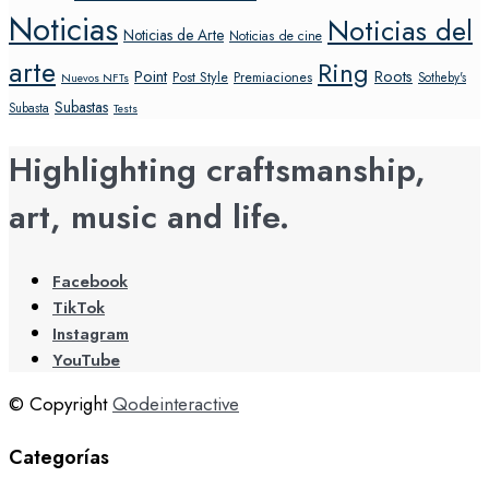
Noticias
Noticias del
Noticias de Arte
Noticias de cine
arte
Ring
Point
Roots
Post Style
Premiaciones
Sotheby's
Nuevos NFTs
Subastas
Subasta
Tests
Highlighting craftsmanship,
art, music and life.
Facebook
TikTok
Instagram
YouTube
© Copyright
Qodeinteractive
Categorías