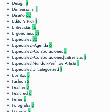
Design
8
Dimensional
1
Diseño
62
Editor's Pick
1
Entrevistas
15
Ergonomics
31
Especiales
30
Especiales>Agenda
6
Especiales>Colaboraciones
3
Especiales>Colaboraciones|Entrevistas
1
Especiales|Mundo>Perfil de Artista
1
Especiales|Uncategorized
1
Eventos
3
Fashion
2
Feather
3
Featured
6
Ferias
6
Fotografía
2
Galerias
7