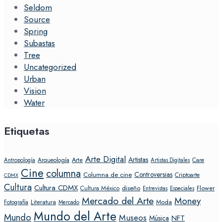
Seldom
Source
Spring
Subastas
Tree
Uncategorized
Urban
Vision
Water
Etiquetas
Arte Digital
Artistas
Arte
Arqueología
Care
Antropología
Artistas Digitales
Cine
columna
Controversias
Columna de cine
Criptoarte
CDMX
Cultura
Cultura CDMX
diseño
Flower
Cultura México
Entrevistas
Especiales
Mercado del Arte
Money
Literatura
Moda
Fotografía
Mercado
Mundo del Arte
Mundo
Museos
NFT
Música