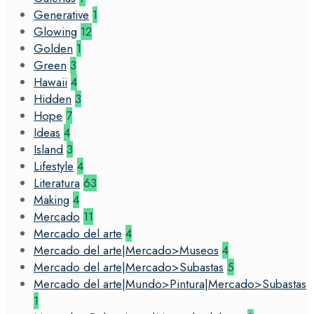
Generative
1
Glowing
12
Golden
1
Green
3
Hawaii
4
Hidden
3
Hope
7
Ideas
4
Island
3
Lifestyle
4
Literatura
63
Making
4
Mercado
11
Mercado del arte
4
Mercado del arte|Mercado>Museos
4
Mercado del arte|Mercado>Subastas
5
Mercado del arte|Mundo>Pintura|Mercado>Subastas
1