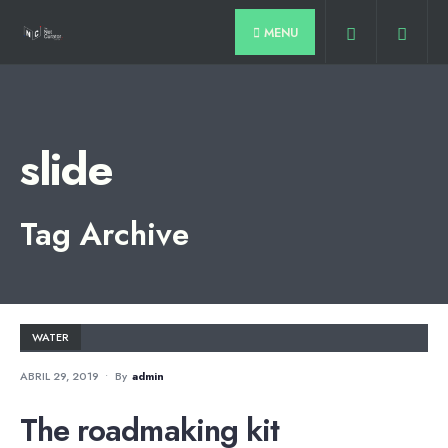
for:
Skip
MENU
to
content
slide
Tag Archive
WATER
ABRIL 29, 2019
•
By
Admin
The roadmaking kit