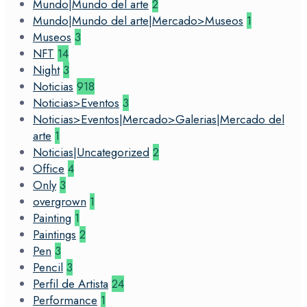
Mundo|Mundo del arte
2
Mundo|Mundo del arte|Mercado>Museos
1
Museos
3
NFT
14
Night
3
Noticias
918
Noticias>Eventos
3
Noticias>Eventos|Mercado>Galerias|Mercado del
arte
1
Noticias|Uncategorized
2
Office
4
Only
3
overgrown
1
Painting
1
Paintings
2
Pen
3
Pencil
3
Perfil de Artista
24
Performance
1