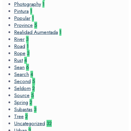
Photography
1
Pintura
1
Popular
1
Province
5
Realidad Aumentada
1
River
3
Road
1
Rope
3
Rust
4
Sean
6
Search
4
Second
5
Seldom
2
Source
5
Spring
2
Subastas
3
Tree
2
Uncategorized
32
Urban
2