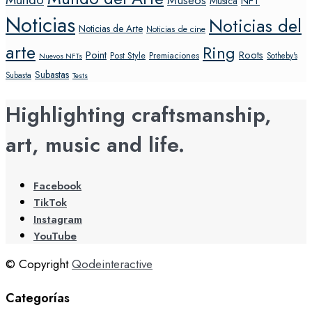
Museos
NFT
Música
Noticias
Noticias del
Noticias de Arte
Noticias de cine
arte
Ring
Point
Roots
Post Style
Premiaciones
Sotheby's
Nuevos NFTs
Subastas
Subasta
Tests
Highlighting craftsmanship,
art, music and life.
Facebook
TikTok
Instagram
YouTube
© Copyright
Qodeinteractive
Categorías