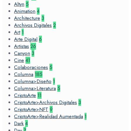
Altyn
5
Animation
4
Architecture
3
Archivos Digitales
2
Art
1
Arte Digital
6
Artistas
26
Canyon
3
Cine
41
Colaboraciones
5
Columna
185
Columna>Diseño
1
Columna>Literatura
5
CriptoArte
11
CriptoArte>Archivos Digitales
3
CriptoArte>NFT
9
CriptoArte>Realidad Aumentada
1
Dark
4
Day
7