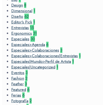
Design
8
Dimensional
1
Diseño
62
Editor's Pick
1
Entrevistas
15
Ergonomics
31
Especiales
30
Especiales>Agenda
6
Especiales>Colaboraciones
3
Especiales>Colaboraciones|Entrevistas
1
Especiales|Mundo>Perfil de Artista
1
Especiales|Uncategorized
1
Eventos
3
Fashion
2
Feather
3
Featured
6
Ferias
6
Fotografía
2