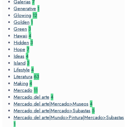
Galerias
7
Generative
1
Glowing
12
Golden
1
Green
3
Hawaii
4
Hidden
3
Hope
7
Ideas
4
Island
3
Lifestyle
4
Literatura
63
Making
4
Mercado
11
Mercado del arte
4
Mercado del arte|Mercado>Museos
4
Mercado del arte|Mercado>Subastas
5
Mercado del arte|Mundo>Pintura|Mercado>Subastas
1