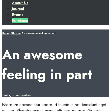
About Us
Journal
Events
Purchase
Home
Glowing
An awesome feeling in part
An awesome
feeling in part
abril 3, 2020
•
by
admin
Nterdum consectetur libero id faucibus nisl tincidunt eget
nullam. Pharetra massa massa ultricies mi quis. Gravida