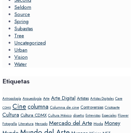
Seldom
Source
Spring
Subastas
Tree
Uncategorized
Urban
Vision
Water
Etiquetas
Arte Digital
Artistas
Arte
Arqueología
Care
Antropología
Artistas Digitales
Cine
columna
Controversias
Columna de cine
Criptoarte
CDMX
Cultura
Cultura CDMX
diseño
Flower
Cultura México
Entrevistas
Especiales
Mercado del Arte
Money
Literatura
Moda
Fotografía
Mercado
Mundo del Arte
Mundo