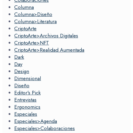
Columna
Columna>Diseño
Columna>Literatura
CriptoArte
CriptoArte>Archivos Digitales
CriptoArte>NFT
CriptoArte>Realidad Aumentada
Dark
Day
Design
Dimensional
Diseño
Editor's Pick
Entrevistas
Ergonomics
Especiales
Especiales>Agenda
Especiales>Colaboraciones