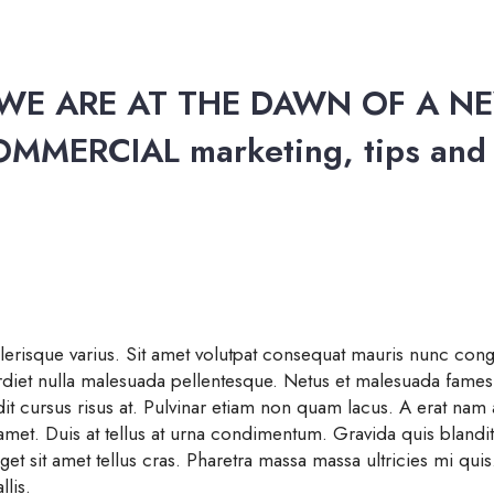
 WE ARE AT THE DAWN OF A N
OMMERCIAL marketing, tips and
elerisque varius. Sit amet volutpat consequat mauris nunc cong
rdiet nulla malesuada pellentesque. Netus et malesuada fames 
it cursus risus at. Pulvinar etiam non quam lacus. A erat nam 
 amet. Duis at tellus at urna condimentum. Gravida quis blandit
eget sit amet tellus cras. Pharetra massa massa ultricies mi qui
llis.