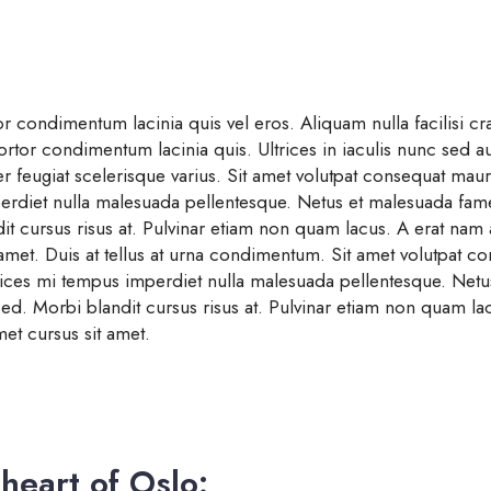
tor condimentum lacinia quis vel eros. Aliquam nulla facilisi 
ortor condimentum lacinia quis. Ultrices in iaculis nunc sed a
eger feugiat scelerisque varius. Sit amet volutpat consequat ma
imperdiet nulla malesuada pellentesque. Netus et malesuada fam
it cursus risus at. Pulvinar etiam non quam lacus. A erat nam 
t amet. Duis at tellus at urna condimentum. Sit amet volutpat c
trices mi tempus imperdiet nulla malesuada pellentesque. Net
sed. Morbi blandit cursus risus at. Pulvinar etiam non quam la
met cursus sit amet.
heart of Oslo: