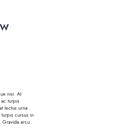
EW
ue nisi. At
ac turpis
at lectus urna
 turpis cursus in
s. Gravida arcu