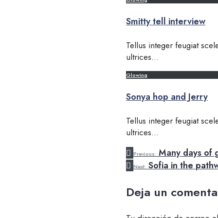
Smitty tell interview
Tellus integer feugiat sce
ultrices
...
Glowing
Sonya hop and Jerry
Tellus integer feugiat sce
ultrices
...
Many days of g
Previous:
Sofia in the path
Next:
Deja un comenta