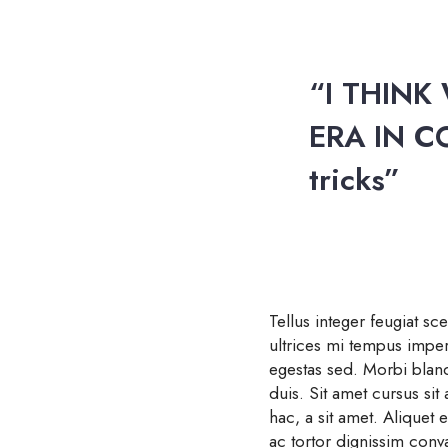
“I THINK
ERA IN C
tricks”
Tellus integer feugiat sc
ultrices mi tempus impe
egestas sed. Morbi bland
duis. Sit amet cursus sit
hac, a sit amet. Aliquet 
ac tortor dignissim conva