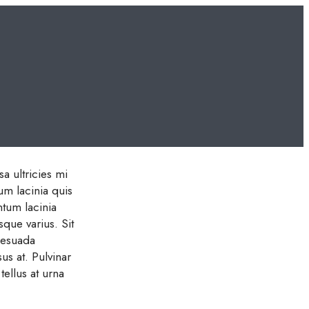
a ultricies mi
um lacinia quis
ntum lacinia
sque varius. Sit
lesuada
us at. Pulvinar
tellus at urna