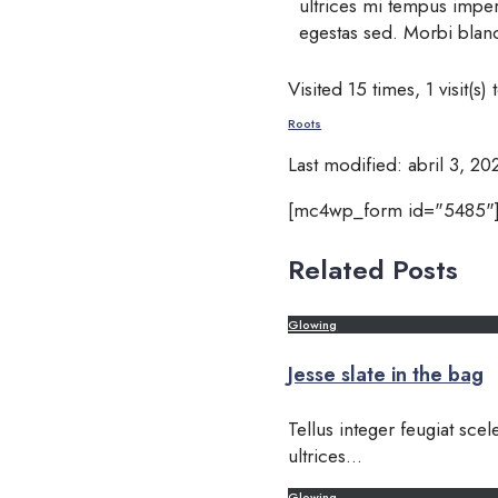
ultrices mi tempus impe
egestas sed. Morbi bland
Visited 15 times, 1 visit(s)
Roots
Last modified: abril 3, 20
[mc4wp_form id="5485"
Related Posts
Glowing
Jesse slate in the bag
Tellus integer feugiat sce
ultrices
...
Glowing