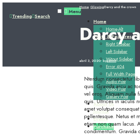
Home
Glowing
Darcy and the crown
Menu
Trending
Search
Home
Darcy 
Home-Alt
Posts & Features
Right Sidebar
Left Sidebar
Witout Sidebar
abril 3, 2020
•
by
admin
Error 404
Full Width Page
Nterdum consectetur libe
Audio Post
quis. Gravida arcu ac to
Video Post
vel eros. Aliquam nulla 
Gallery Post
quis. Ultrices in iaculis 
About Us
amet volutpat consequat 
Journal
pellentesque. Netus et m
Events
etiam non quam lacus. A e
Purchase
condimentum. Gravida qui