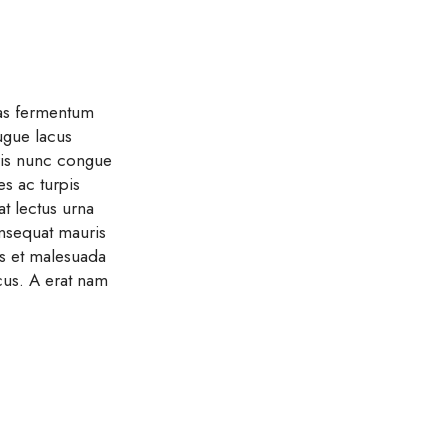
cras fermentum
ugue lacus
uris nunc congue
es ac turpis
at lectus urna
onsequat mauris
us et malesuada
cus. A erat nam