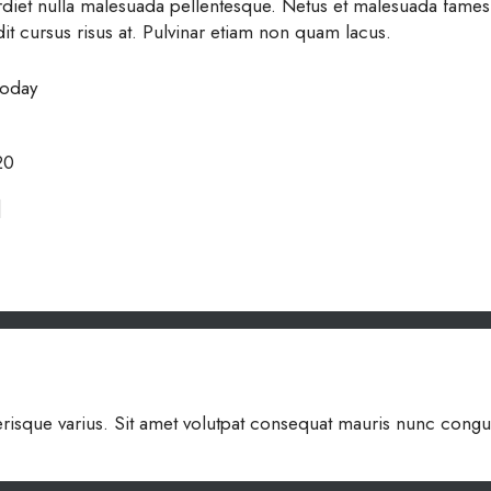
rdiet nulla malesuada pellentesque. Netus et malesuada fames 
it cursus risus at. Pulvinar etiam non quam lacus.
 today
20
]
lerisque varius. Sit amet volutpat consequat mauris nunc congue