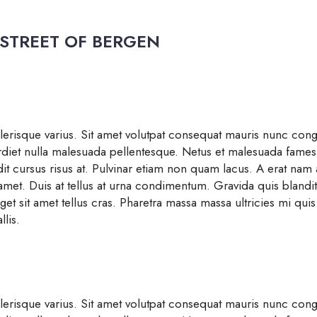
 STREET OF BERGEN
elerisque varius. Sit amet volutpat consequat mauris nunc cong
rdiet nulla malesuada pellentesque. Netus et malesuada fames 
it cursus risus at. Pulvinar etiam non quam lacus. A erat nam 
 amet. Duis at tellus at urna condimentum. Gravida quis blandit
eget sit amet tellus cras. Pharetra massa massa ultricies mi qui
llis.
elerisque varius. Sit amet volutpat consequat mauris nunc cong