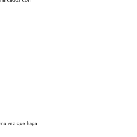
n marcados con
*
ima vez que haga