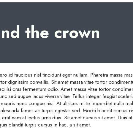
and the crown
ro id faucibus nisl tincidunt eget nullam. Pharetra massa mass
rtor dignissim convallis. Sit amet massa vitae tortor condiment
facilisi cras fermentum odio. Amet massa vitae tortor condime
nunc sed augue lacus viverra vitae. Tellus integer feugiat sceleri
mauris nunc congue nisi. At ultrices mi te imperdiet nulla ma
alesuada fames ac turpis egestas sed. Morbi blandit cursus ris
rat nam at lectus urna duis. Sit amet cursus sit amet. Duis at 
s blandit turpis cursus in hac, a sit amet.