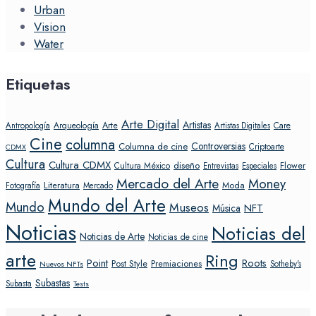
Urban
Vision
Water
Etiquetas
Arte Digital
Artistas
Arte
Arqueología
Care
Antropología
Artistas Digitales
Cine
columna
Controversias
Columna de cine
Criptoarte
CDMX
Cultura
Cultura CDMX
diseño
Flower
Cultura México
Entrevistas
Especiales
Mercado del Arte
Money
Literatura
Moda
Fotografía
Mercado
Mundo del Arte
Mundo
Museos
NFT
Música
Noticias
Noticias del
Noticias de Arte
Noticias de cine
arte
Ring
Point
Roots
Post Style
Premiaciones
Sotheby's
Nuevos NFTs
Subastas
Subasta
Tests