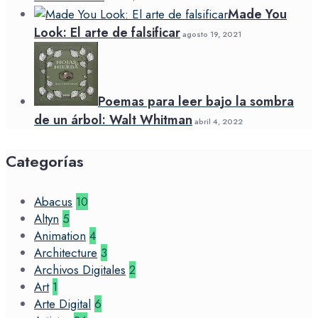
Made You
Look: El arte de falsificar
agosto 19, 2021
Poemas para leer bajo la sombra
de un árbol: Walt Whitman
abril 4, 2022
Categorías
Abacus
10
Altyn
5
Animation
4
Architecture
3
Archivos Digitales
2
Art
1
Arte Digital
6