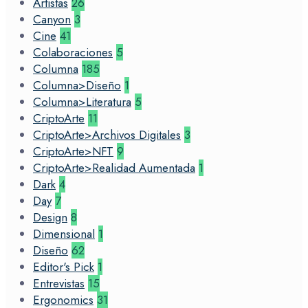
Artistas
26
Canyon
3
Cine
41
Colaboraciones
5
Columna
185
Columna>Diseño
1
Columna>Literatura
5
CriptoArte
11
CriptoArte>Archivos Digitales
3
CriptoArte>NFT
9
CriptoArte>Realidad Aumentada
1
Dark
4
Day
7
Design
8
Dimensional
1
Diseño
62
Editor's Pick
1
Entrevistas
15
Ergonomics
31