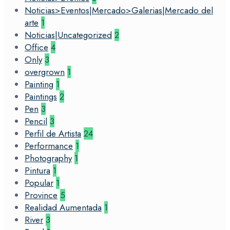
Noticias>Eventos|Mercado>Galerias|Mercado del
arte
1
Noticias|Uncategorized
2
Office
4
Only
3
overgrown
1
Painting
1
Paintings
2
Pen
3
Pencil
3
Perfil de Artista
24
Performance
1
Photography
1
Pintura
1
Popular
1
Province
5
Realidad Aumentada
1
River
3