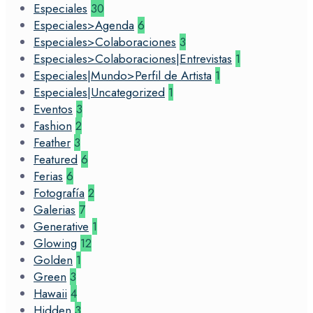
Especiales
30
Especiales>Agenda
6
Especiales>Colaboraciones
3
Especiales>Colaboraciones|Entrevistas
1
Especiales|Mundo>Perfil de Artista
1
Especiales|Uncategorized
1
Eventos
3
Fashion
2
Feather
3
Featured
6
Ferias
6
Fotografía
2
Galerias
7
Generative
1
Glowing
12
Golden
1
Green
3
Hawaii
4
Hidden
3