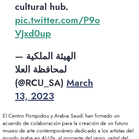
cultural hub.
pic.twitter.com/P9o
VJxd0up
— الهيئة الملكية
لمحافظة العلا
(@RCU_SA)
March
13, 2023
El Centro Pompidou y Arabia Saudí han firmado un
acuerdo de colaboración para la creación de un futuro
museo de arte contemporáneo dedicado a los artistas del
mundo árabe en Al-Ula, al noroeste del reino, señal del