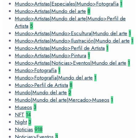
Mundo>Artistas|Especiales|Mundo>Fotografía
1
Mundo>Artistas|Mundo del arte
8
Mundo>Artistas|Mundo del arte|Mundo>Perfil de
Artista
5
Mundo>Artistas|Mundo>Escultura|Mundo del arte
1
Mundo>Artistas|Mundo>Ilustración|Mundo del arte
1
Mundo>Artistas|Mundo>Perfil de Artista
1
Mundo>Artistas|Mundo>Pintura
1
Mundo>Artistas|Noticias>Eventos|Mundo del arte
1
Mundo>Fotografía
1
Mundo>Fotografía|Mundo del arte
1
Mundo>Perfil de Artista
8
Mundo|Mundo del arte
2
Mundo|Mundo del arte|Mercado>Museos
1
Museos
3
NFT
14
Night
3
Noticias
918
Noticias>Eventos
3