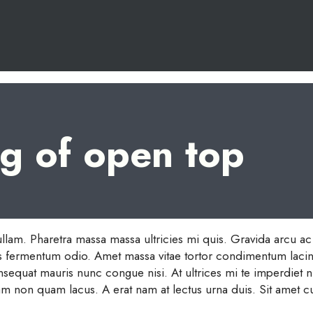
ng of open top
llam. Pharetra massa massa ultricies mi quis. Gravida arcu ac t
s fermentum odio. Amet massa vitae tortor condimentum lacinia 
 consequat mauris nunc congue nisi. At ultrices mi te imperdie
tiam non quam lacus. A erat nam at lectus urna duis. Sit amet c