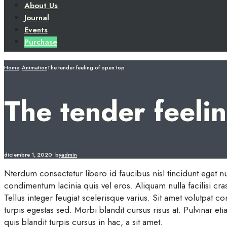
About Us
Journal
Events
Purchase
Home
Animation
The tender feeling of open top
The tender feeli
diciembre 1, 2020
•
by
admin
Nterdum consectetur libero id faucibus nisl tincidunt eget nu
condimentum lacinia quis vel eros. Aliquam nulla facilisi cra
Tellus integer feugiat scelerisque varius. Sit amet volutpat
turpis egestas sed. Morbi blandit cursus risus at. Pulvinar e
quis blandit turpis cursus in hac, a sit amet.