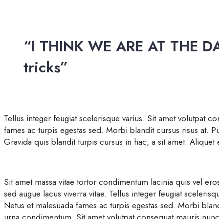
“I THINK WE ARE AT THE D
tricks”
Tellus integer feugiat scelerisque varius. Sit amet volutpat
fames ac turpis egestas sed. Morbi blandit cursus risus at. P
Gravida quis blandit turpis cursus in hac, a sit amet. Aliquet 
Sit amet massa vitae tortor condimentum lacinia quis vel eros
sed augue lacus viverra vitae. Tellus integer feugiat sceleri
Netus et malesuada fames ac turpis egestas sed. Morbi blandit
urna condimentum. Sit amet volutpat consequat mauris nunc 