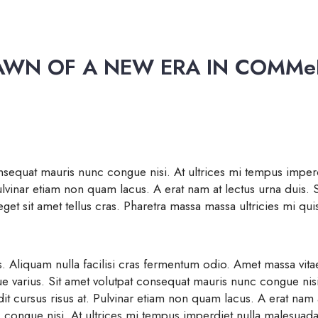
AWN OF A NEW ERA IN COMMeRCI
 consequat mauris nunc congue nisi. At ultrices mi tempus imp
ulvinar etiam non quam lacus. A erat nam at lectus urna duis. S
eget sit amet tellus cras. Pharetra massa massa ultricies mi qui
. Aliquam nulla facilisi cras fermentum odio. Amet massa vitae
sque varius. Sit amet volutpat consequat mauris nunc congue nis
 cursus risus at. Pulvinar etiam non quam lacus. A erat nam at 
congue nisi. At ultrices mi tempus imperdiet nulla malesuada