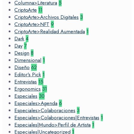
Columna>Literatura
5
CriptoArte
11
CriptoArte>Archivos Digitales
3
CriptoArte>NFT
9
CriptoArte>Realidad Aumentada
1
Dark
4
Day
7
Design
8
Dimensional
1
Diseño
62
Editor's Pick
1
Entrevistas
15
Ergonomics
31
Especiales
30
Especiales>Agenda
6
Especiales>Colaboraciones
3
Especiales>Colaboraciones|Entrevistas
1
Especiales|Mundo>Perfil de Artista
1
Especiales|Uncategorized
1