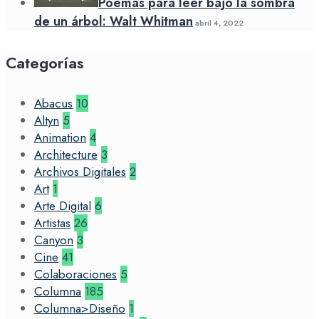
Poemas para leer bajo la sombra
de un árbol: Walt Whitman
abril 4, 2022
Categorías
Abacus
10
Altyn
5
Animation
4
Architecture
3
Archivos Digitales
2
Art
1
Arte Digital
6
Artistas
26
Canyon
3
Cine
41
Colaboraciones
5
Columna
185
Columna>Diseño
1