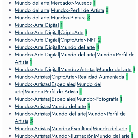
Mundo del arte|Mercado>Museos
1
Mundo del arte|Mundo>Perfil de Artista
8
Mundo del arte|Mundo>Pintura
3
Mundo>Arte Digital
1
Mundo>Arte Digital|CriptoArte
1
Mundo>Arte Digital|CriptoArte>NFT
2
Mundo>Arte Digital|Mundo del arte
4
Mundo>Arte Digital|Mundo del arte|Mundo>Perfil de
Artista
1
Mundo>Arte Digital|Mundo>Artistas|Mundo del arte
1
Mundo>Artistas|CriptoArte>Realidad Aumentada
1
Mundo>Artistas|Especiales|Mundo del
arte|Mundo>Perfil de Artista
1
Mundo>Artistas|Especiales|Mundo>Fotografía
1
Mundo>Artistas|Mundo del arte
8
Mundo>Artistas|Mundo del arte|Mundo>Perfil de
Artista
5
Mundo>Artistas|Mundo>Escultura|Mundo del arte
1
Mundo>Artistas|Mundo>Ilustración|Mundo del arte
1