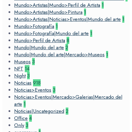
Mundo>Artistas|Mundo>Perfil de Artista
1
Mundo>Artistas|Mundo>Pintura
1
Mundo>Artistas|Noticias>Eventos|Mundo del arte
1
Mundo>Fotografía
1
Mundo>Fotografía|Mundo del arte
1
Mundo>Perfil de Artista
8
Mundo|Mundo del arte
2
Mundo|Mundo del arte|Mercado>Museos
1
Museos
3
NFT
14
Night
3
Noticias
918
Noticias>Eventos
3
Noticias>Eventos|Mercado>Galerias|Mercado del
arte
1
Noticias|Uncategorized
2
Office
4
Only
3