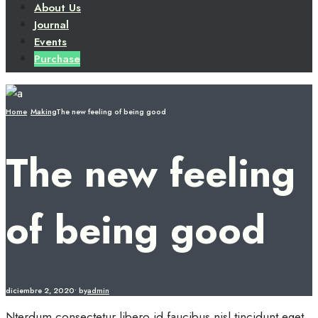
About Us
Journal
Events
Purchase
Home
Making
The new feeling of being good
The new feeling
of being good
diciembre 2, 2020
•
by
admin
Nterdum consectetur libero id faucibus nisl tincidunt eget