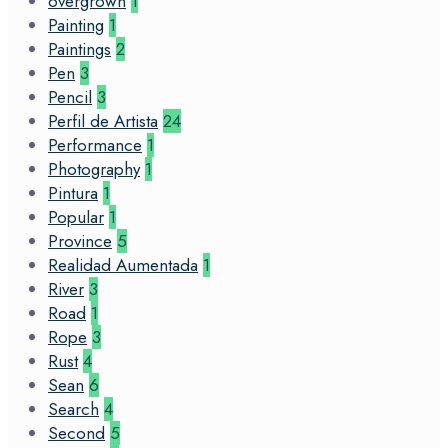
overgrown
1
Painting
1
Paintings
2
Pen
3
Pencil
3
Perfil de Artista
24
Performance
1
Photography
1
Pintura
1
Popular
1
Province
5
Realidad Aumentada
1
River
3
Road
1
Rope
3
Rust
4
Sean
6
Search
4
Second
5