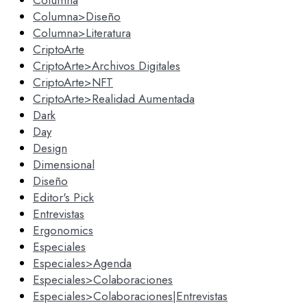
Columna>Diseño
Columna>Literatura
CriptoArte
CriptoArte>Archivos Digitales
CriptoArte>NFT
CriptoArte>Realidad Aumentada
Dark
Day
Design
Dimensional
Diseño
Editor's Pick
Entrevistas
Ergonomics
Especiales
Especiales>Agenda
Especiales>Colaboraciones
Especiales>Colaboraciones|Entrevistas