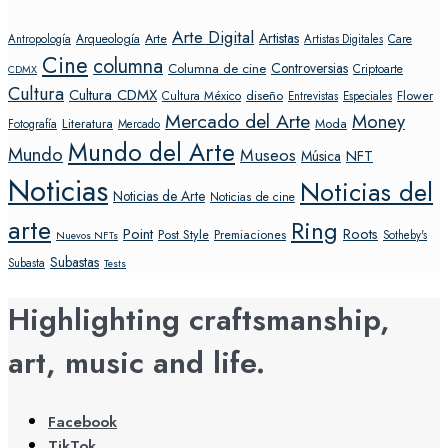
Arte Digital
Artistas
Arte
Arqueología
Care
Antropología
Artistas Digitales
Cine
columna
Controversias
Columna de cine
Criptoarte
CDMX
Cultura
Cultura CDMX
diseño
Flower
Cultura México
Entrevistas
Especiales
Mercado del Arte
Money
Literatura
Moda
Fotografía
Mercado
Mundo del Arte
Mundo
Museos
NFT
Música
Noticias
Noticias del
Noticias de Arte
Noticias de cine
arte
Ring
Point
Roots
Post Style
Premiaciones
Sotheby's
Nuevos NFTs
Subastas
Subasta
Tests
Highlighting craftsmanship,
art, music and life.
Facebook
TikTok