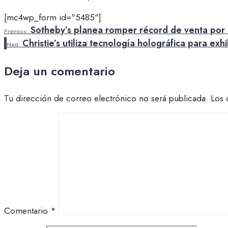
[mc4wp_form id="5485"]
Sotheby’s planea romper récord de venta por 
Previous:
Christie’s utiliza tecnología holográfica para exh
Next:
Deja un comentario
Tu dirección de correo electrónico no será publicada.
Los 
Comentario
*