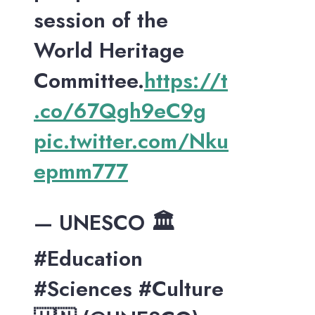
session of the
World Heritage
Committee.
https://t
.co/67Qgh9eC9g
pic.twitter.com/Nku
epmm777
— UNESCO 🏛️
#Education
#Sciences #Culture