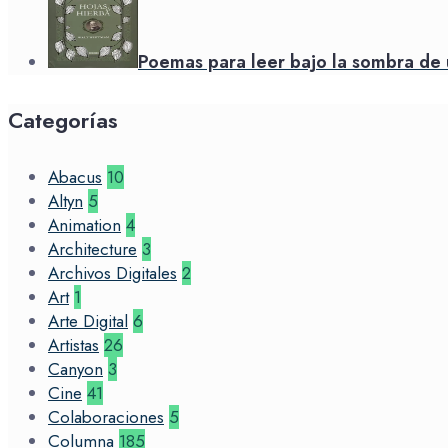
Poemas para leer bajo la sombra de 
Categorías
Abacus
10
Altyn
5
Animation
4
Architecture
3
Archivos Digitales
2
Art
1
Arte Digital
6
Artistas
26
Canyon
3
Cine
41
Colaboraciones
5
Columna
185