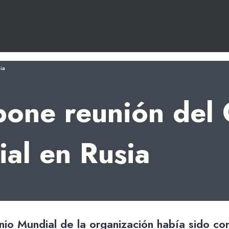
ia
ne reunión del 
al en Rusia
onio Mundial de la organización había sido c