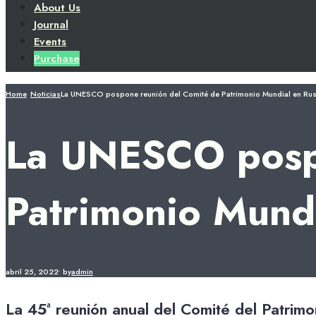
About Us
Journal
Events
Purchase
Home
Noticias
La UNESCO pospone reunión del Comité de Patrimonio Mundial en Rus
La UNESCO pospo
Patrimonio Mundi
abril 25, 2022
•
by
admin
La 45ª reunión anual del Comité del Patrim