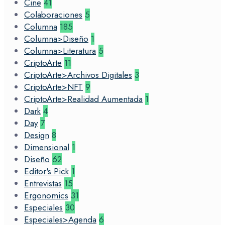
Cine
41
Colaboraciones
5
Columna
185
Columna>Diseño
1
Columna>Literatura
5
CriptoArte
11
CriptoArte>Archivos Digitales
3
CriptoArte>NFT
9
CriptoArte>Realidad Aumentada
1
Dark
4
Day
7
Design
8
Dimensional
1
Diseño
62
Editor's Pick
1
Entrevistas
15
Ergonomics
31
Especiales
30
Especiales>Agenda
6