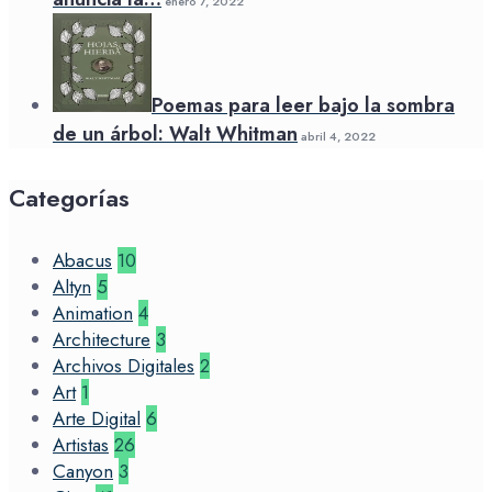
enero 7, 2022
Poemas para leer bajo la sombra
de un árbol: Walt Whitman
abril 4, 2022
Categorías
Abacus
10
Altyn
5
Animation
4
Architecture
3
Archivos Digitales
2
Art
1
Arte Digital
6
Artistas
26
Canyon
3