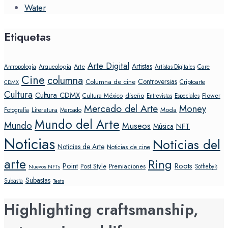
Water
Etiquetas
Arte Digital
Artistas
Arte
Arqueología
Care
Antropología
Artistas Digitales
Cine
columna
Controversias
Columna de cine
Criptoarte
CDMX
Cultura
Cultura CDMX
diseño
Flower
Cultura México
Entrevistas
Especiales
Mercado del Arte
Money
Literatura
Moda
Fotografía
Mercado
Mundo del Arte
Mundo
Museos
NFT
Música
Noticias
Noticias del
Noticias de Arte
Noticias de cine
arte
Ring
Point
Roots
Post Style
Premiaciones
Sotheby's
Nuevos NFTs
Subastas
Subasta
Tests
Highlighting craftsmanship,