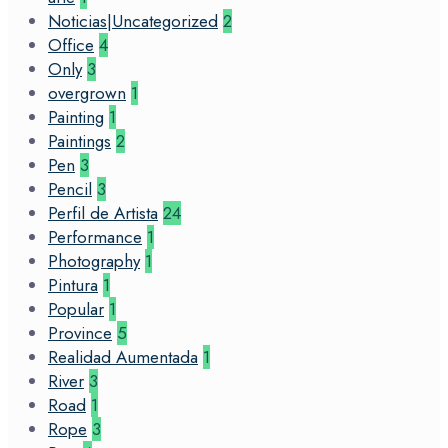
Noticias|Uncategorized
2
Office
4
Only
3
overgrown
1
Painting
1
Paintings
2
Pen
3
Pencil
3
Perfil de Artista
24
Performance
1
Photography
1
Pintura
1
Popular
1
Province
5
Realidad Aumentada
1
River
3
Road
1
Rope
3