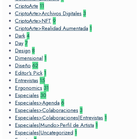
CriptoArte
11
CriptoArte>Archivos Digitales
3
CriptoArte>NFT
9
CriptoArte>Realidad Aumentada
1
Dark
4
Day
7
Design
8
Dimensional
1
Diseño
62
Editor's Pick
1
Entrevistas
15
Ergonomics
31
Especiales
30
Especiales>Agenda
6
Especiales>Colaboraciones
3
Especiales>Colaboraciones|Entrevistas
1
Especiales|Mundo>Perfil de Artista
1
Especiales|Uncategorized
1