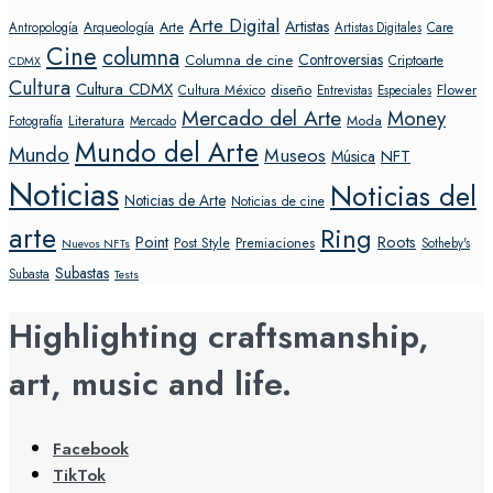
Arte Digital
Artistas
Arte
Arqueología
Care
Antropología
Artistas Digitales
Cine
columna
Controversias
Columna de cine
Criptoarte
CDMX
Cultura
Cultura CDMX
diseño
Flower
Cultura México
Entrevistas
Especiales
Mercado del Arte
Money
Literatura
Moda
Fotografía
Mercado
Mundo del Arte
Mundo
Museos
NFT
Música
Noticias
Noticias del
Noticias de Arte
Noticias de cine
arte
Ring
Point
Roots
Post Style
Premiaciones
Sotheby's
Nuevos NFTs
Subastas
Subasta
Tests
Highlighting craftsmanship,
art, music and life.
Facebook
TikTok