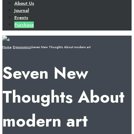
About Us
Journal
Events
Purchase
Home
Ergonomics
Seven New Thoughts About modern art
Seven New
Thoughts About
modern art