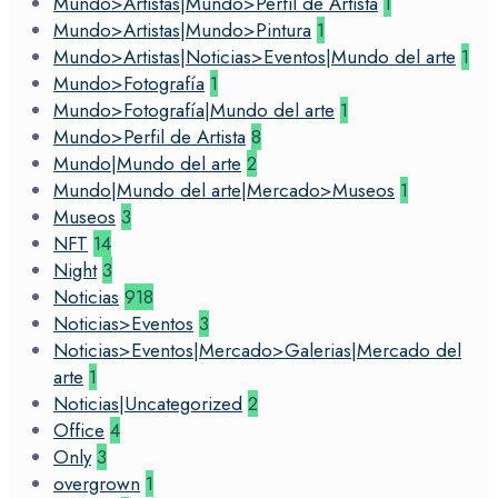
Mundo>Artistas|Mundo>Perfil de Artista
1
Mundo>Artistas|Mundo>Pintura
1
Mundo>Artistas|Noticias>Eventos|Mundo del arte
1
Mundo>Fotografía
1
Mundo>Fotografía|Mundo del arte
1
Mundo>Perfil de Artista
8
Mundo|Mundo del arte
2
Mundo|Mundo del arte|Mercado>Museos
1
Museos
3
NFT
14
Night
3
Noticias
918
Noticias>Eventos
3
Noticias>Eventos|Mercado>Galerias|Mercado del
arte
1
Noticias|Uncategorized
2
Office
4
Only
3
overgrown
1