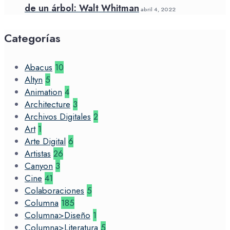
de un árbol: Walt Whitman
abril 4, 2022
Categorías
Abacus
10
Altyn
5
Animation
4
Architecture
3
Archivos Digitales
2
Art
1
Arte Digital
6
Artistas
26
Canyon
3
Cine
41
Colaboraciones
5
Columna
185
Columna>Diseño
1
Columna>Literatura
5