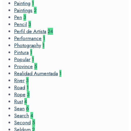
Painting
1
Paintings
2
Pen
3
Pencil
3
Perfil de Artista
24
Performance
1
Photography
1
Pintura
1
Popular
1
Province
5
Realidad Aumentada
1
River
3
Road
1
Rope
3
Rust
4
Sean
6
Search
4
Second
5
Seldom
2