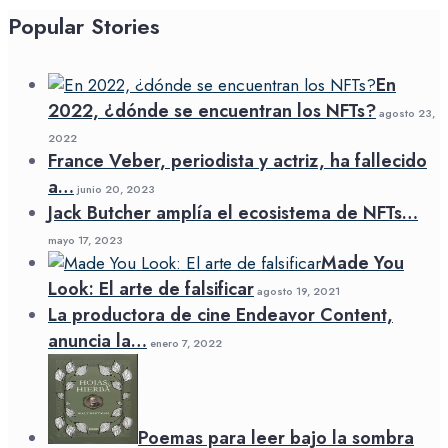
Popular Stories
En
2022, ¿dónde se encuentran los NFTs?
agosto 23,
2022
France Veber, periodista y actriz, ha fallecido
a…
junio 20, 2023
Jack Butcher amplía el ecosistema de NFTs…
mayo 17, 2023
Made You
Look: El arte de falsificar
agosto 19, 2021
La productora de cine Endeavor Content,
anuncia la…
enero 7, 2022
Poemas para leer bajo la sombra