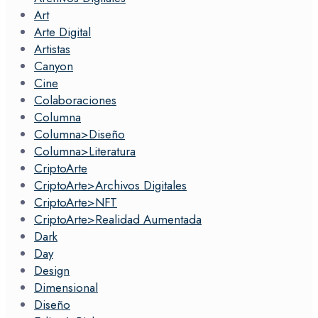
Art
Arte Digital
Artistas
Canyon
Cine
Colaboraciones
Columna
Columna>Diseño
Columna>Literatura
CriptoArte
CriptoArte>Archivos Digitales
CriptoArte>NFT
CriptoArte>Realidad Aumentada
Dark
Day
Design
Dimensional
Diseño