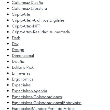
Columna>Diseño
Columna>Literatura
CriptoArte
CriptoArte>Archivos Digitales
CriptoArte>NFT
CriptoArte>Realidad Aumentada
Dark
Day
Design
Dimensional
Diseño
Editor's Pick
Entrevistas
Ergonomics
Especiales
Especiales>Agenda
Especiales>Colaboraciones
Especiales>Colaboraciones|Entrevistas
Especiales|Mundo>Perfil de Artista