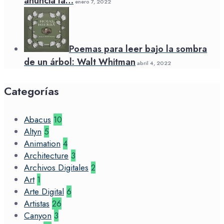
anuncia la…
enero 7, 2022
Poemas para leer bajo la sombra
de un árbol: Walt Whitman
abril 4, 2022
Categorías
Abacus
10
Altyn
5
Animation
4
Architecture
3
Archivos Digitales
2
Art
1
Arte Digital
6
Artistas
26
Canyon
3