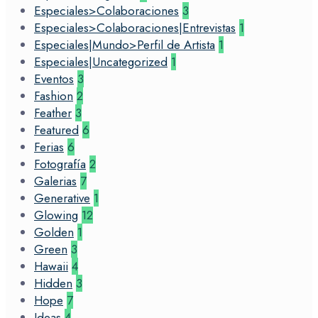
Especiales>Colaboraciones
3
Especiales>Colaboraciones|Entrevistas
1
Especiales|Mundo>Perfil de Artista
1
Especiales|Uncategorized
1
Eventos
3
Fashion
2
Feather
3
Featured
6
Ferias
6
Fotografía
2
Galerias
7
Generative
1
Glowing
12
Golden
1
Green
3
Hawaii
4
Hidden
3
Hope
7
Ideas
4