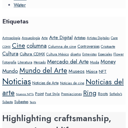
Water
Etiquetas
Arte Digital
Artistas
Arte
Arqueología
Care
Antropología
Artistas Digitales
Cine
columna
Controversias
Columna de cine
Criptoarte
CDMX
Cultura
Cultura CDMX
diseño
Flower
Cultura México
Entrevistas
Especiales
Mercado del Arte
Money
Literatura
Moda
Fotografía
Mercado
Mundo del Arte
Mundo
Museos
NFT
Música
Noticias
Noticias del
Noticias de Arte
Noticias de cine
arte
Ring
Point
Roots
Post Style
Premiaciones
Sotheby's
Nuevos NFTs
Subastas
Subasta
Tests
Highlighting craftsmanship,