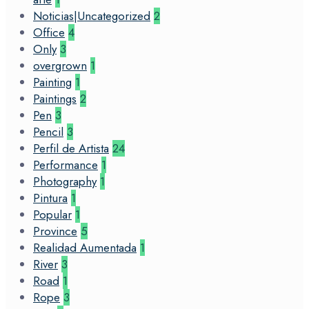
Noticias|Uncategorized
2
Office
4
Only
3
overgrown
1
Painting
1
Paintings
2
Pen
3
Pencil
3
Perfil de Artista
24
Performance
1
Photography
1
Pintura
1
Popular
1
Province
5
Realidad Aumentada
1
River
3
Road
1
Rope
3