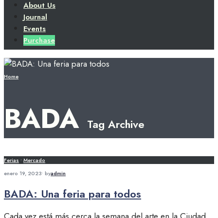
About Us
Journal
Events
Purchase
Home
BADA
Tag Archive
Ferias
•
Mercado
enero 19, 2023
•
by
admin
BADA: Una feria para todos
Cada vez está más cerca la semana del arte en la Ciudad