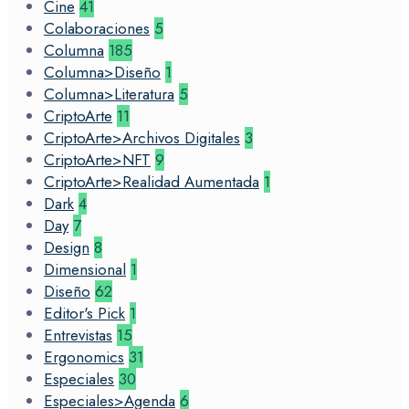
Cine
41
Colaboraciones
5
Columna
185
Columna>Diseño
1
Columna>Literatura
5
CriptoArte
11
CriptoArte>Archivos Digitales
3
CriptoArte>NFT
9
CriptoArte>Realidad Aumentada
1
Dark
4
Day
7
Design
8
Dimensional
1
Diseño
62
Editor's Pick
1
Entrevistas
15
Ergonomics
31
Especiales
30
Especiales>Agenda
6