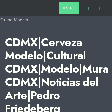
for:
Skip
MENU
to
content
CDMX|Cerveza
Modelo|Cultural
CDMX|Modelo|Murales
CDMX|Noticias del
Arte|Pedro
Friedeberg