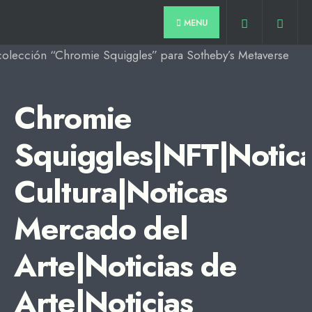
for:
Skip
MENU
to
content
Chromie
Squiggles|NFT|Notica
Cultura|Noticas
Mercado del
Arte|Noticias de
Arte|Noticias