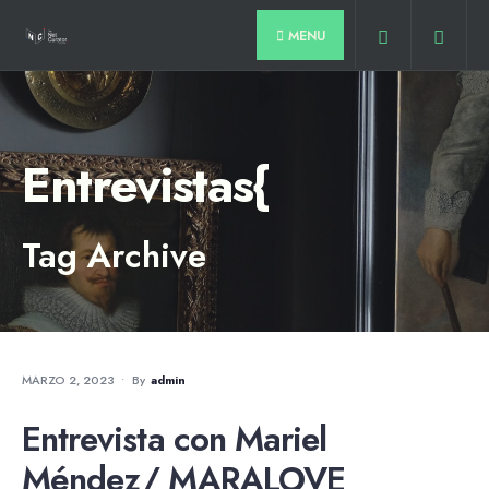
for:
Skip
MENU
to
content
Entrevistas{
Tag Archive
ARTISTAS
•
ENTREVISTAS
•
MUNDO
MARZO 2, 2023
•
By
Admin
Entrevista con Mariel
Méndez/ MARALOVE