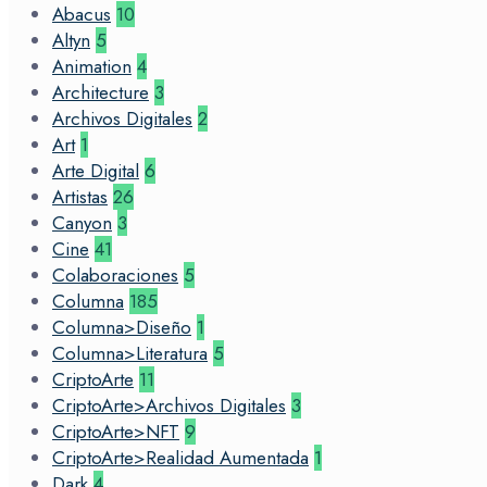
Abacus
10
Altyn
5
Animation
4
Architecture
3
Archivos Digitales
2
Art
1
Arte Digital
6
Artistas
26
Canyon
3
Cine
41
Colaboraciones
5
Columna
185
Columna>Diseño
1
Columna>Literatura
5
CriptoArte
11
CriptoArte>Archivos Digitales
3
CriptoArte>NFT
9
CriptoArte>Realidad Aumentada
1
Dark
4