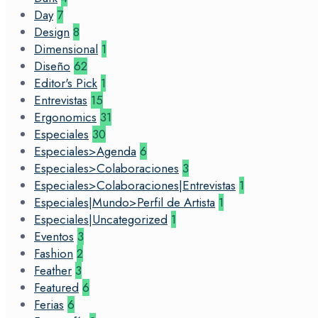
Day
7
Design
8
Dimensional
1
Diseño
62
Editor's Pick
1
Entrevistas
15
Ergonomics
31
Especiales
30
Especiales>Agenda
6
Especiales>Colaboraciones
3
Especiales>Colaboraciones|Entrevistas
1
Especiales|Mundo>Perfil de Artista
1
Especiales|Uncategorized
1
Eventos
3
Fashion
2
Feather
3
Featured
6
Ferias
6