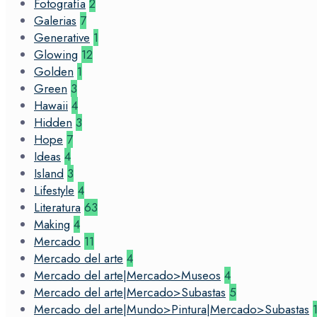
Fotografía
2
Galerias
7
Generative
1
Glowing
12
Golden
1
Green
3
Hawaii
4
Hidden
3
Hope
7
Ideas
4
Island
3
Lifestyle
4
Literatura
63
Making
4
Mercado
11
Mercado del arte
4
Mercado del arte|Mercado>Museos
4
Mercado del arte|Mercado>Subastas
5
Mercado del arte|Mundo>Pintura|Mercado>Subastas