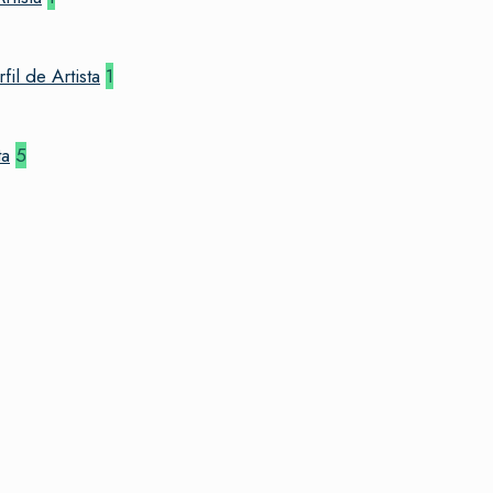
l de Artista
1
ta
5