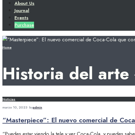
About Us
Journal
Events
Purchase
Home
Historia del arte
Noticias
marzo 10, 2023
•
by
admin
“Masterpiece”: El nuevo comercial de Coca
“Puedes estar viendo la tele y ver Coca-Cola, y puedes sab