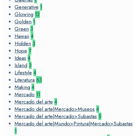
Generative
1
Glowing
12
Golden
1
Green
3
Hawaii
4
Hidden
3
Hope
7
Ideas
4
Island
3
Lifestyle
4
Literatura
63
Making
4
Mercado
11
Mercado del arte
4
Mercado del arte|Mercado>Museos
4
Mercado del arte|Mercado>Subastas
5
Mercado del arte|Mundo>Pintura|Mercado>Subastas
1