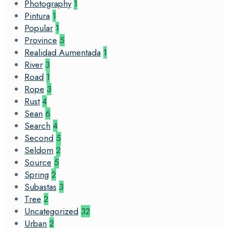
Photography
1
Pintura
1
Popular
1
Province
5
Realidad Aumentada
1
River
3
Road
1
Rope
3
Rust
4
Sean
6
Search
4
Second
5
Seldom
2
Source
5
Spring
2
Subastas
3
Tree
2
Uncategorized
32
Urban
2