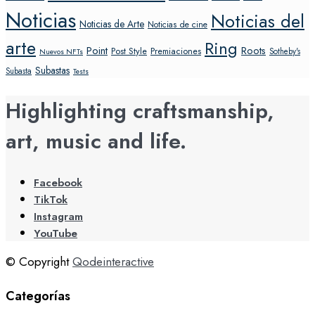
Noticias
Noticias del
Noticias de Arte
Noticias de cine
arte
Ring
Point
Roots
Post Style
Premiaciones
Sotheby's
Nuevos NFTs
Subastas
Subasta
Tests
Highlighting craftsmanship,
art, music and life.
Facebook
TikTok
Instagram
YouTube
© Copyright
Qodeinteractive
Categorías