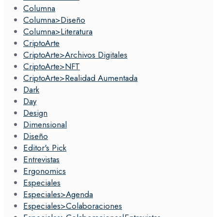
Columna
Columna>Diseño
Columna>Literatura
CriptoArte
CriptoArte>Archivos Digitales
CriptoArte>NFT
CriptoArte>Realidad Aumentada
Dark
Day
Design
Dimensional
Diseño
Editor's Pick
Entrevistas
Ergonomics
Especiales
Especiales>Agenda
Especiales>Colaboraciones