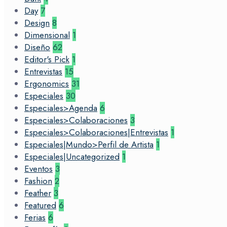
Day
7
Design
8
Dimensional
1
Diseño
62
Editor's Pick
1
Entrevistas
15
Ergonomics
31
Especiales
30
Especiales>Agenda
6
Especiales>Colaboraciones
3
Especiales>Colaboraciones|Entrevistas
1
Especiales|Mundo>Perfil de Artista
1
Especiales|Uncategorized
1
Eventos
3
Fashion
2
Feather
3
Featured
6
Ferias
6