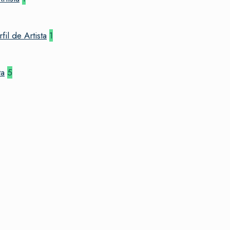
l de Artista
1
ta
5