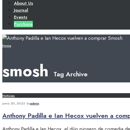
About Us
Journal
Events
Purchase
Home
smosh
Tag Archive
Noticias
junio 20, 2023
•
by
admin
Anthony Padilla e Ian Hecox vuelven a com
Anthony Padilla e Ian Hecox, el dúo pionero de comedia de