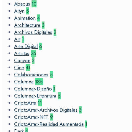
Abacus
10
Altyn
5
Animation
4
Architecture
3
Archivos Digitales
2
Art
1
Arte Digital
6
Artistas
26
Canyon
3
Cine
41
Colaboraciones
5
Columna
185
Columna>Diseño
1
Columna>Literatura
5
CriptoArte
11
CriptoArte>Archivos Digitales
3
CriptoArte>NFT
9
CriptoArte>Realidad Aumentada
1
Dark
4