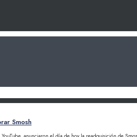
prar Smosh
 YouTube, anunciaron el día de hoy la readquisición de Smo