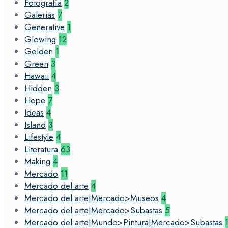
Fotografía
2
Galerias
7
Generative
1
Glowing
12
Golden
1
Green
3
Hawaii
4
Hidden
3
Hope
7
Ideas
4
Island
3
Lifestyle
4
Literatura
63
Making
4
Mercado
11
Mercado del arte
4
Mercado del arte|Mercado>Museos
4
Mercado del arte|Mercado>Subastas
5
Mercado del arte|Mundo>Pintura|Mercado>Subastas