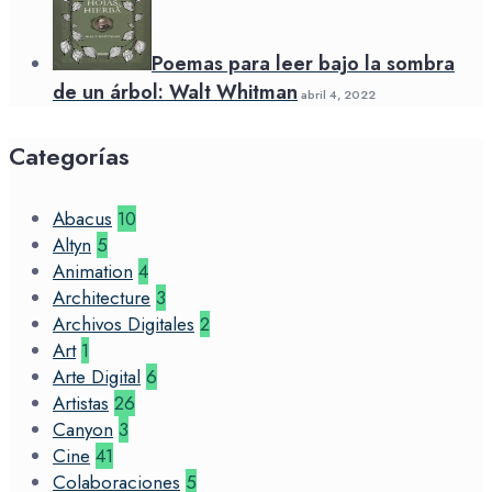
Poemas para leer bajo la sombra
de un árbol: Walt Whitman
abril 4, 2022
Categorías
Abacus
10
Altyn
5
Animation
4
Architecture
3
Archivos Digitales
2
Art
1
Arte Digital
6
Artistas
26
Canyon
3
Cine
41
Colaboraciones
5