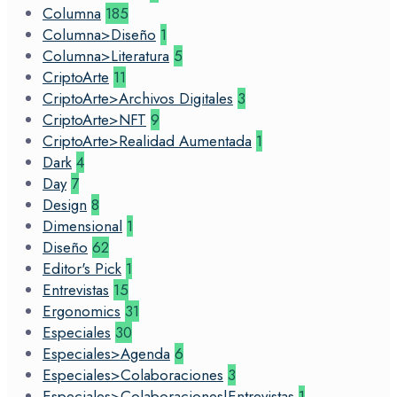
Columna
185
Columna>Diseño
1
Columna>Literatura
5
CriptoArte
11
CriptoArte>Archivos Digitales
3
CriptoArte>NFT
9
CriptoArte>Realidad Aumentada
1
Dark
4
Day
7
Design
8
Dimensional
1
Diseño
62
Editor's Pick
1
Entrevistas
15
Ergonomics
31
Especiales
30
Especiales>Agenda
6
Especiales>Colaboraciones
3
Especiales>Colaboraciones|Entrevistas
1