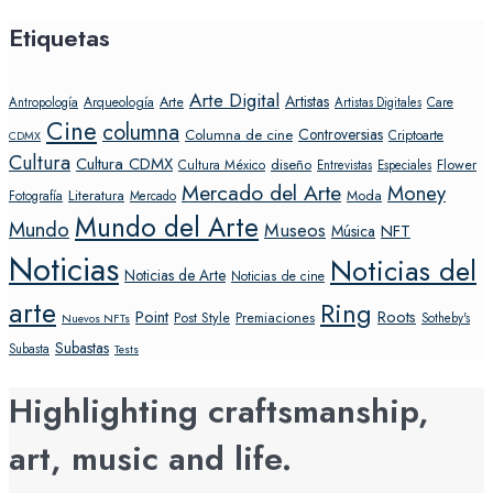
Etiquetas
Arte Digital
Artistas
Arte
Arqueología
Care
Antropología
Artistas Digitales
Cine
columna
Controversias
Columna de cine
Criptoarte
CDMX
Cultura
Cultura CDMX
diseño
Flower
Cultura México
Entrevistas
Especiales
Mercado del Arte
Money
Literatura
Moda
Fotografía
Mercado
Mundo del Arte
Mundo
Museos
NFT
Música
Noticias
Noticias del
Noticias de Arte
Noticias de cine
arte
Ring
Point
Roots
Post Style
Premiaciones
Sotheby's
Nuevos NFTs
Subastas
Subasta
Tests
Highlighting craftsmanship,
art, music and life.