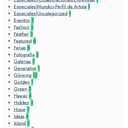
Especiales|Mundo>Perfil de Artista
1
Especiales|Uncategorized
1
Eventos
3
Fashion
2
Feather
3
Featured
6
Ferias
6
Fotografía
2
Galerias
7
Generative
1
Glowing
12
Golden
1
Green
3
Hawaii
4
Hidden
3
Hope
7
Ideas
4
Island
3