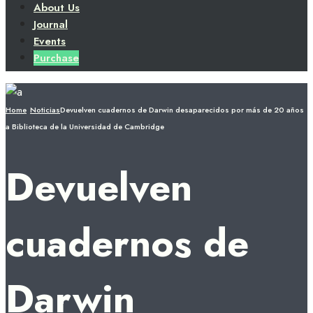
About Us
Journal
Events
Purchase
Home
Noticias
Devuelven cuadernos de Darwin desaparecidos por más de 20 años
a Biblioteca de la Universidad de Cambridge
Devuelven
cuadernos de
Darwin