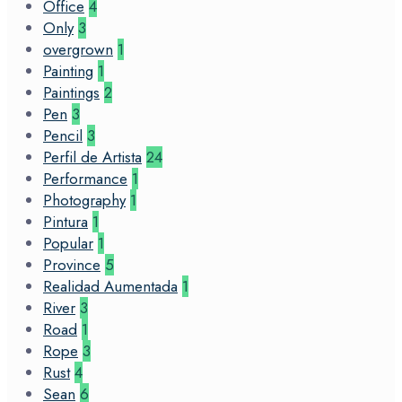
Office
4
Only
3
overgrown
1
Painting
1
Paintings
2
Pen
3
Pencil
3
Perfil de Artista
24
Performance
1
Photography
1
Pintura
1
Popular
1
Province
5
Realidad Aumentada
1
River
3
Road
1
Rope
3
Rust
4
Sean
6