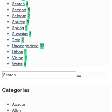
Search
4
Second
5
Seldom
2
Source
5
Spring
2
Subastas
3
Tree
2
Uncategorized
32
Urban
2
Vision
2
Water
4
Search
for:
Categorías
Abacus
Altyn