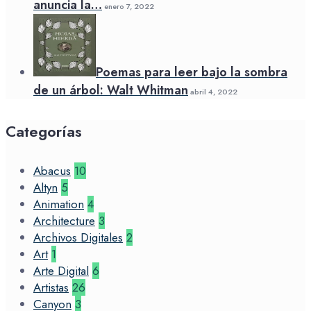
anuncia la…
enero 7, 2022
Poemas para leer bajo la sombra
de un árbol: Walt Whitman
abril 4, 2022
Categorías
Abacus
10
Altyn
5
Animation
4
Architecture
3
Archivos Digitales
2
Art
1
Arte Digital
6
Artistas
26
Canyon
3