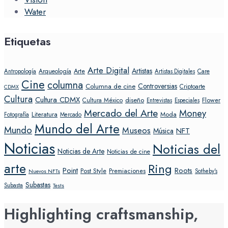
Water
Etiquetas
Arte Digital
Artistas
Arte
Arqueología
Care
Antropología
Artistas Digitales
Cine
columna
Controversias
Columna de cine
Criptoarte
CDMX
Cultura
Cultura CDMX
diseño
Flower
Cultura México
Entrevistas
Especiales
Mercado del Arte
Money
Literatura
Moda
Fotografía
Mercado
Mundo del Arte
Mundo
Museos
NFT
Música
Noticias
Noticias del
Noticias de Arte
Noticias de cine
arte
Ring
Point
Roots
Post Style
Premiaciones
Sotheby's
Nuevos NFTs
Subastas
Subasta
Tests
Highlighting craftsmanship,