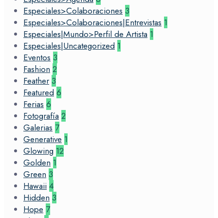
Especiales>Colaboraciones
3
Especiales>Colaboraciones|Entrevistas
1
Especiales|Mundo>Perfil de Artista
1
Especiales|Uncategorized
1
Eventos
3
Fashion
2
Feather
3
Featured
6
Ferias
6
Fotografía
2
Galerias
7
Generative
1
Glowing
12
Golden
1
Green
3
Hawaii
4
Hidden
3
Hope
7