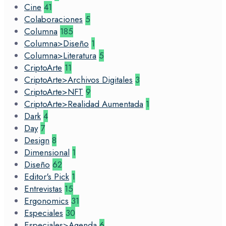
Cine
41
Colaboraciones
5
Columna
185
Columna>Diseño
1
Columna>Literatura
5
CriptoArte
11
CriptoArte>Archivos Digitales
3
CriptoArte>NFT
9
CriptoArte>Realidad Aumentada
1
Dark
4
Day
7
Design
8
Dimensional
1
Diseño
62
Editor's Pick
1
Entrevistas
15
Ergonomics
31
Especiales
30
Especiales>Agenda
6