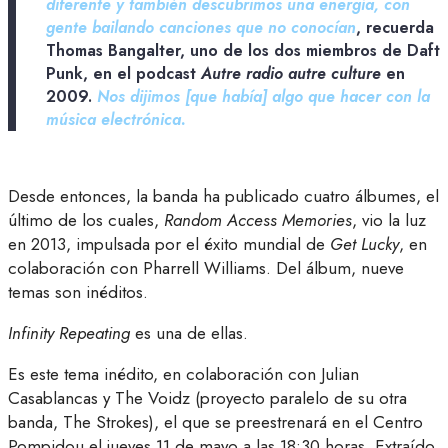
diferente y también descubrimos una energía, con
gente bailando canciones que no conocían
, recuerda
Thomas Bangalter, uno de los dos miembros de Daft
Punk, en el podcast
Autre radio autre culture
en
2009.
Nos dijimos [que había] algo que hacer con la
música electrónica.
Desde entonces, la banda ha publicado cuatro álbumes, el
último de los cuales,
Random Access Memories
, vio la luz
en 2013, impulsada por el éxito mundial de
Get Lucky
, en
colaboración con Pharrell Williams. Del álbum, nueve
temas son inéditos.
Infinity Repeating
es una de ellas.
Es este tema inédito, en colaboración con Julian
Casablancas y The Voidz (proyecto paralelo de su otra
banda, The Strokes), el que se preestrenará en el Centro
Pompidou el jueves 11 de mayo a las 18:30 horas. Extraído