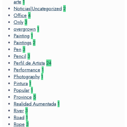
arte
1
Noticias|Uncategorized
2
Office
4
Only
3
overgrown
1
Painting
1
Paintings
2
Pen
3
Pencil
3
Perfil de Artista
24
Performance
1
Photography
1
Pintura
1
Popular
1
Province
5
Realidad Aumentada
1
River
3
Road
1
Rope
3