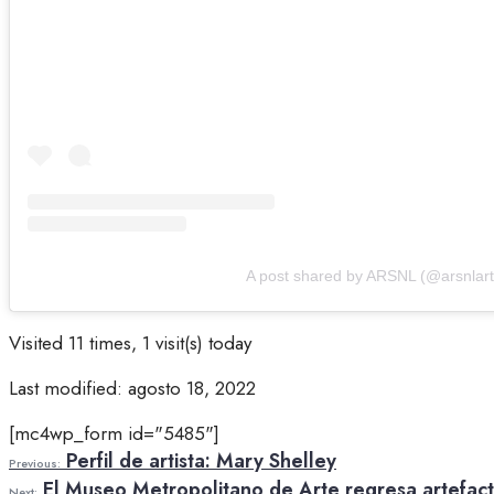
A post shared by ARSNL (@arsnlart
Visited 11 times, 1 visit(s) today
Last modified: agosto 18, 2022
[mc4wp_form id="5485"]
Perfil de artista: Mary Shelley
Previous:
El Museo Metropolitano de Arte regresa artefac
Next: