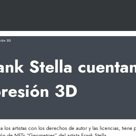
sión 3D
ank Stella cuenta
presión 3D
a los artistas con los derechos de autor y las licencias, tien
ón de NFTs “Geometries” del artista Frank Stella.