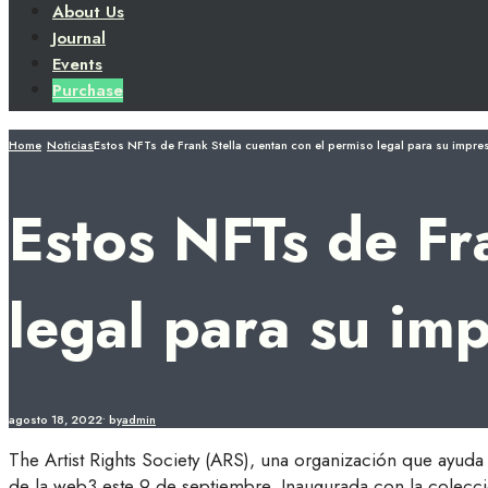
About Us
Journal
Events
Purchase
Home
Noticias
Estos NFTs de Frank Stella cuentan con el permiso legal para su impre
Estos NFTs de Fr
legal para su im
agosto 18, 2022
•
by
admin
The Artist Rights Society (ARS), una organización que ayuda 
de la web3 este 9 de septiembre. Inaugurada con la colecci