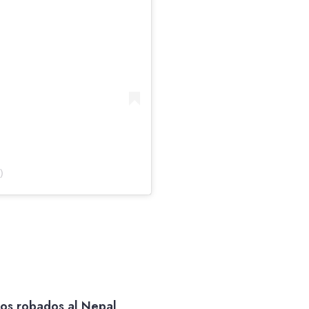
)
tos robados al Nepal