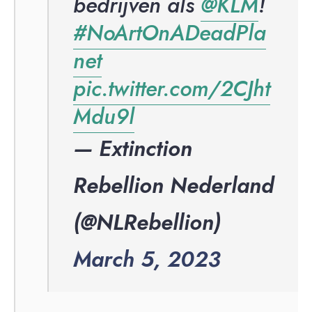
bedrijven als
@KLM
!
#NoArtOnADeadPla
net
pic.twitter.com/2CJht
Mdu9l
— Extinction
Rebellion Nederland
(@NLRebellion)
March 5, 2023