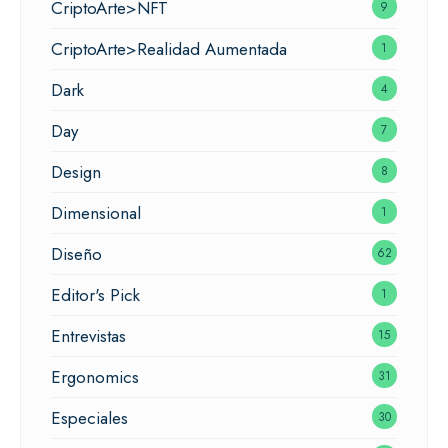
CriptoArte>NFT
9
CriptoArte>Realidad Aumentada
1
Dark
4
Day
7
Design
8
Dimensional
1
Diseño
62
Editor's Pick
1
Entrevistas
15
Ergonomics
31
Especiales
30