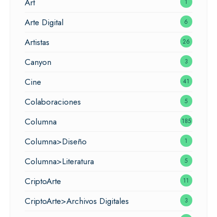
Art
1
Arte Digital
6
Artistas
26
Canyon
3
Cine
41
Colaboraciones
5
Columna
185
Columna>Diseño
1
Columna>Literatura
5
CriptoArte
11
CriptoArte>Archivos Digitales
3